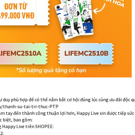
ư duy phù hợp để có thể nắm bắt cơ hội đúng lúc cùng ưu đãi độc q
ly/thanh-su-tai-tri-thuc-PTP
m tay đến thành công thuận lợi hơn, Happy Live xin được tiếp sức
c biệt, bao gồm:
g Happy Live trên SHOPEE:
2: