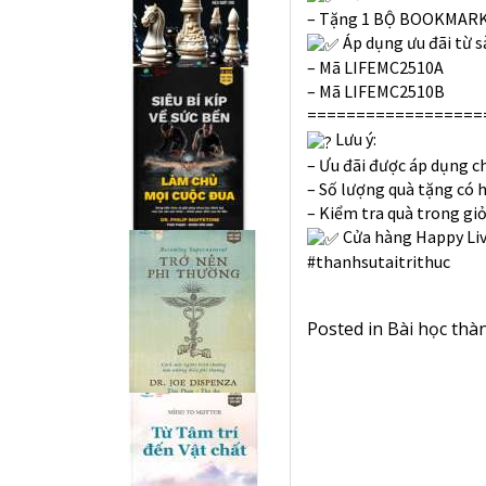
– Tặng 1 BỘ BOOKMARK 1
Áp dụng ưu đãi từ 
– Mã LIFEMC2510A
– Mã LIFEMC2510B
==================
Lưu ý:
– Ưu đãi được áp dụng c
– Số lượng quà tặng có 
– Kiểm tra quà trong gi
Cửa hàng Happy Liv
#thanhsutaitrithuc
Posted in
Bài học thà