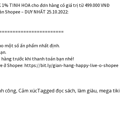
% TINH HOA cho đơn hàng có giá trị từ 499.000 VNĐ
sàn Shopee – DUY NHẤT 25.10.2022:
========================
ho một số ấn phẩm nhất định.
hạn.
ỏ hàng trước khi thanh toán bạn nhé!
e ở Shopee:
https://bit.ly/gian-hang-happy-live-o-shopee
nh công
,
Cảm xúc
Tagged
đọc sách
,
làm giàu
,
mega tiki