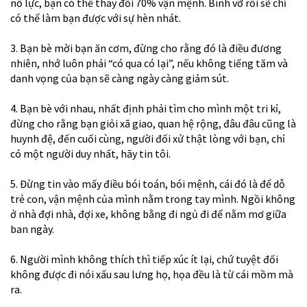
nỗ lực, bạn có thể thay đổi 70% vận mệnh. Bình vỡ rồi sẽ chỉ
có thể làm bạn được với sự hèn nhát.
3. Bạn bè mời bạn ăn cơm, đừng cho rằng đó là điều đương
nhiên, nhớ luôn phải “có qua có lại”, nếu không tiếng tăm và
danh vọng của bạn sẽ càng ngày càng giảm sút.
4. Bạn bè với nhau, nhất định phải tìm cho mình một tri kỉ,
đừng cho rằng bạn giỏi xã giao, quan hệ rộng, đâu đâu cũng là
huynh đệ, đến cuối cùng, người đối xử thật lòng với bạn, chỉ
có một người duy nhất, hãy tin tôi.
5. Đừng tin vào mấy điều bói toán, bói mệnh, cái đó là để dỗ
trẻ con, vận mệnh của mình nằm trong tay mình. Ngồi không
ở nhà đợi nhà, đợi xe, không bằng đi ngủ đi để nằm mơ giữa
ban ngày.
6. Người mình không thích thì tiếp xúc ít lại, chứ tuyệt đối
không được đi nói xấu sau lưng họ, họa đều là từ cái mồm mà
ra.