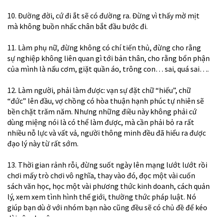
10. Đường đời, cứ đi ắt sẽ có đường ra. Đừng vì thấy mờ mịt
mà không buồn nhấc chân bắt đầu bước đi.
11. Làm phụ nữ, đừng không có chí tiến thủ, đừng cho rằng
sự nghiệp không liên quan gì tới bản thân, cho rằng bổn phận
của mình là nấu cơm, giặt quần áo, trông con… sai, quá sai….
12. Làm người, phải làm được: vạn sự đặt chữ “hiếu”, chữ
“đức” lên đầu, vợ chồng có hòa thuận hạnh phúc tự nhiên sẽ
bền chặt trăm năm. Nhưng những điều này không phải cứ
dùng miệng nói là có thể làm được, mà cần phải bỏ ra rất
nhiều nỗ lực và vất vả, người thông minh đều đã hiểu ra được
đạo lý này từ rất sớm.
13. Thời gian rảnh rỗi, đừng suốt ngày lên mạng lướt lướt rồi
chơi mấy trò chơi vô nghĩa, thay vào đó, đọc một vài cuốn
sách văn học, học một vài phương thức kinh doanh, cách quản
lý, xem xem tình hình thế giới, thường thức pháp luật. Nó
giúp bạn dù ở với nhóm bạn nào cũng đều sẽ có chủ đề để kéo