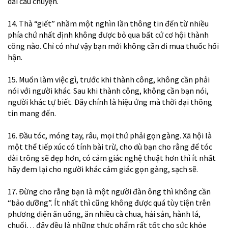
dài câu chuyện.
14. Thà “giết” nhầm một nghìn lần thông tin đến từ nhiều
phía chứ nhất định không được bỏ qua bất cứ cơ hội thành
công nào. Chỉ có như vậy bạn mới không cần đi mua thuốc hối
hận.
15. Muốn làm việc gì, trước khi thành công, không cần phải
nói với người khác. Sau khi thành công, không cần bạn nói,
người khác tự biết. Đây chính là hiệu ứng mà thời đại thông
tin mang đến.
16. Đầu tóc, móng tay, râu, mọi thứ phải gọn gàng. Xã hội là
một thể tiếp xúc có tính bài trừ, cho dù bạn cho rằng để tóc
dài trông sẽ đẹp hơn, có cảm giác nghệ thuật hơn thì ít nhất
hãy đem lại cho người khác cảm giác gọn gàng, sạch sẽ.
17. Đừng cho rằng bạn là một người đàn ông thì không cần
“bảo dưỡng”. Ít nhất thì cũng không được quá tùy tiện trên
phương diện ăn uống, ăn nhiều cà chua, hải sản, hành lá,
chuối… đây đều là những thực phẩm rất tốt cho sức khỏe