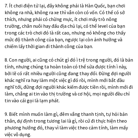
7. Ít chơi điện tử lại, đây không phải là Hàn Quốc, bạn chơi
không ra nhà, không ra xe thì vẫn còn có vốn. Có thể có sở
thích, nhưng phải có chừng mực, ít chơi mấy trò nông
trường, chăn nuôi hay đấu địa chủ lại, có thể level của bạn
trong các trò chơi đó là rất cao, nhưng nó không cho thấy
mức độ thành công của bạn, ngược lại còn ảnh hưởng và
chiếm lấy thời gian đi thành công của bạn.
8. Con người, ai cũng có chút gì đó ì trệ trong người, đó là bản
tính, nhưng chúng ta hoàn toàn có thể sửa được tính ì này,
bởi lẽ có rất nhiều người cũng đang thay đổi. Đừng đợi người
khác nghĩ ra hay làm một việc gì đó rồi, mình mới bắt đầu
nghĩ tới, đừng đợi người khác kiếm được tiền rồi, mình mới đi
làm, chẳng ai tin vào thị trường và cơ hội, mọi người đều chỉ
tin vào cái gọi là lạm phát.
9. Biết mình muốn làm gì, đêm vắng thanh tịnh, tự hỏi bản
thân, dự định trong tương lai là gì, rồi cứ đi thực hiện theo
phương hướng đó, thay vì làm việc theo cảm tính, làm mấy
việc vô dụng.