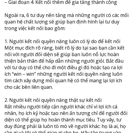
– Giai đoạn 4: Kết nối thêm để gia tăng thành công
Ngoài ra, 6 tư duy nền tảng mà những người có các mối
quan hệ chất lượng sẽ giúp bạn định hình lại tư duy
trong việc kết nối bao gồm:
1. Người kết nối quyền năng luôn có lý do để kết nối
Một mục đích rõ ràng, biết rõ lý do tại sao bạn cần kết
nối với người đối diện sẽ giúp bạn luôn nỗ lực hoàn
thiện bản thân để hấp dẫn những người giỏi. Bắt đầu
với tư duy có thể cho đi một điều gì đó hoặc tạo ra lợi
ích “win – win” những người kết nối quyền năng luôn
tìm cách xây dựng mối quan hệ có thể mang lại lợi ích
cho các bên liên quan.
2. Người kết nối quyền năng thật sự kết nối
Rất nhiều người tiếp cận người khác chỉ vì lợi ích cá
nhân, họ ích kỷ hoặc tạo nên ấn tượng chỉ để người đối
diện có thể giúp họ hoàn thành mục tiêu. Tuy vây, tư
duy đúng phải là luôn tò mò về người khác: họ là ai, họ
cần gì và tôi có thể giúp gì cho họ. Hãy tập trung vào