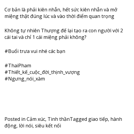
Cơ bản là phải kiên nhẫn, hết sức kiên nhẫn và mở
miệng thật đúng lúc và vào thời điểm quan trọng
Không tự nhiên Thượng đế lại tạo ra con người với 2
cái tai và chỉ 1 cái miệng phải không?
#Buổi
trưa vui nhé các bạn
#ThaiPham
#Thiết_kế_cuộc_đời_thịnh_v
ượng
#Ngưng_nói_xàm
Posted in
Cảm xúc
,
Tinh thần
Tagged
giao tiếp
,
hành
động
,
lời nói
,
siêu kết nối