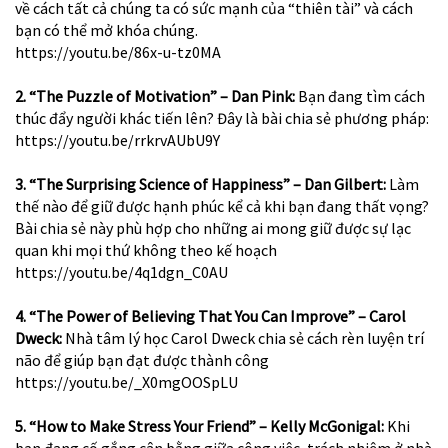
về cách tất cả chúng ta có sức mạnh của “thiên tài” và cách
bạn có thể mở khóa chúng.
https://youtu.be/86x-u-tz0MA
2. “The Puzzle of Motivation” – Dan Pink:
Bạn đang tìm cách
thúc đẩy người khác tiến lên? Đây là bài chia sẻ phương pháp:
https://youtu.be/rrkrvAUbU9Y
3. “The Surprising Science of Happiness” – Dan Gilbert:
Làm
thế nào để giữ được hạnh phúc kể cả khi bạn đang thất vọng?
Bài chia sẻ này phù hợp cho những ai mong giữ được sự lạc
quan khi mọi thứ không theo kế hoạch
https://youtu.be/4q1dgn_C0AU
4. “The Power of Believing That You Can Improve” – Carol
Dweck:
Nhà tâm lý học Carol Dweck chia sẻ cách rèn luyện trí
não để giúp bạn đạt được thành công
https://youtu.be/_X0mgOOSpLU
5. “How to Make Stress Your Friend” – Kelly McGonigal:
Khi