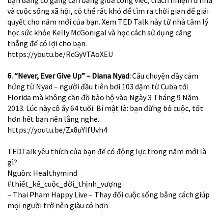
bạn đang cố gắng cân bằng giữa công việc, trách nhiệm ở nhà
và cuộc sống xã hội, có thể rất khó để tìm ra thời gian để giải
quyết cho năm mới của bạn. Xem TED Talk này từ nhà tâm lý
học sức khỏe Kelly McGonigal và học cách sử dụng căng
thẳng để có lợi cho bạn.
https://youtu.be/RcGyVTAoXEU
6. “Never, Ever Give Up” – Diana Nyad:
Câu chuyện đầy cảm
hứng từ Nyad – người đầu tiên bơi 103 dặm từ Cuba tới
Florida mà không cần đồ bảo hộ vào Ngày 3 Tháng 9 Năm
2013. Lúc này cô ấy 64 tuổi. Bí mật là: bạn đừng bỏ cuộc, tốt
hơn hết bạn nên lắng nghe.
https://youtu.be/Zx8uYIfUvh4
TEDTalk yêu thích của bạn để có động lực trong năm mới là
gì?
Nguồn: Healthymind
#thiết_kế_cuộc_đời_thịnh_vượng
– Thai Pham Happy Live – Thay đổi cuộc sống bằng cách giúp
mọi người trở nên giàu có hơn