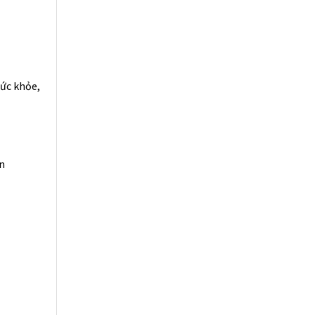
sức khỏe,
n