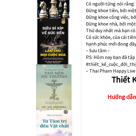
Có người từng nói rằng:
Đừng khoe tiền, bởi một 
Đừng khoe công việc, bởi
Đừng khoe nhà, bởi một 
Thứ duy nhất mà bạn có 
Có sức khỏe, của cải tiề
hạnh phúc mới đong đầy
– Sưu tầm –
P.S: Hôm nay bạn đã tập
#thiết_kế_cuộc_đời_th
– Thai Pham Happy Live 
Thiết 
Hướng dẫn 