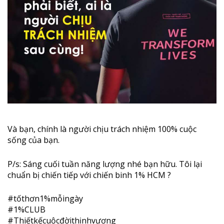
Và bạn, chính là người chịu trách nhiệm 100% cuộc
sống của bạn.
P/s: Sáng cuối tuần năng lượng nhé bạn hữu. Tôi lại
chuẩn bị chiến tiếp với chiến binh 1% HCM
?
#
tốthơn1
%mỗingày
#1%CLUB
#
Thiếtkếcuộcđờithịnhvượng