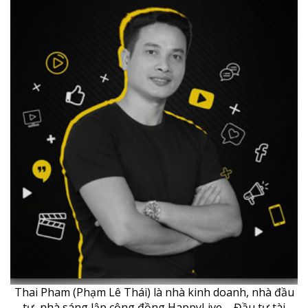
Thai Pham (Phạm Lê Thái) là nhà kinh doanh, nhà đầu
tư, nhà sáng lập cộng đồng HappyLive – Đầu tư tài