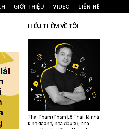
CH
GIỚI THIỆU
VIDEO
LIÊN HỆ
HIỂU THÊM VỀ TÔI
Thai Pham (Phạm Lê Thái) là nhà
kinh doanh, nhà đầu tư, nhà