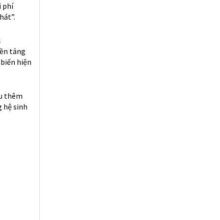
 phí
hát”.
l
nền tảng
 biến hiện
ểu thêm
g hệ sinh