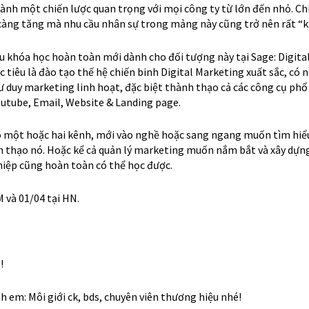
hành một chiến lược quan trọng với mọi công ty từ lớn đến nhỏ. Chi
càng tăng mà nhu cầu nhân sự trong mảng này cũng trở nên rất “k
ữu khóa học hoàn toàn mới dành cho đối tượng này tại Sage: Digita
tiêu là đào tạo thế hệ chiến binh Digital Marketing xuất sắc, có 
ư duy marketing linh hoạt, đặc biệt thành thạo cả các công cụ phổ
outube, Email, Website & Landing page.
 một hoặc hai kênh, mới vào nghề hoặc sang ngang muốn tìm hi
nh thạo nó. Hoặc kể cả quản lý marketing muốn nắm bắt và xây dựn
iệp cũng hoàn toàn có thể học được.
 và 01/04 tại HN.
!
 em: Môi giới ck, bds, chuyên viên thương hiệu nhé!