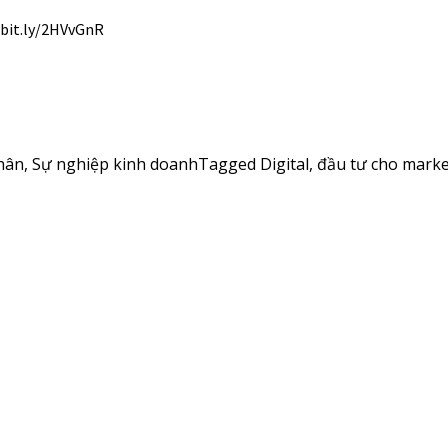
//bit.ly/2HVvGnR
hân
,
Sự nghiệp kinh doanh
Tagged
Digital
,
đầu tư cho marke