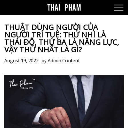
THUẬT DÙNG NGƯỜI CỦA
NGƯỜI TRÍ TUỆ: THỨ NHÌ LÀ
THÁI ĐỘ, THỨ BA LÀ NĂNG LỰC,
VẬY THỨ NHẤT LÀ GÌ?
August 19, 2022
by
Admin Content