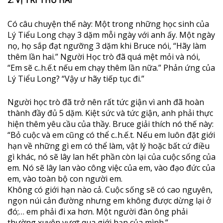
Có câu chuyện thế này: Một trong những học sinh của
Lý Tiểu Long chạy 3 dặm mỗi ngày với anh ấy. Một ngày
nọ, họ sắp đạt ngưỡng 3 dặm khi Bruce nói, “Hãy làm
thêm lần hai.” Người Học trò đã quá mệt mỏi và nói,
“Em sẽ c..h.ế.t nếu em chạy thêm lần nữa.” Phản ứng của
Lý Tiểu Long? “Vậy ư hãy tiếp tục đi.”
Người học trò đã trở nên rất tức giận vì anh đã hoàn
thành đầy đủ 5 dặm. Kiệt sức và tức giận, anh phải thực
hiện thêm yêu cầu của thầy. Bruce giải thích nó thế này:
“Bỏ cuộc và em cũng có thể c..h.ế.t. Nếu em luôn đặt giới
hạn về những gì em có thể làm, vật lý hoặc bất cứ điều
gì khác, nó sẽ lây lan hết phần còn lại của cuộc sống của
em. Nó sẽ lây lan vào công việc của em, vào đạo đức của
em, vào toàn bộ con người em.
Không có giới hạn nào cả. Cuộc sống sẽ có cao nguyên,
ngọn núi cản đường nhưng em không được dừng lại ở
đó;… em phải đi xa hơn. Một người đàn ông phải
thường xuyên vượt qua giới hạn của mình.”