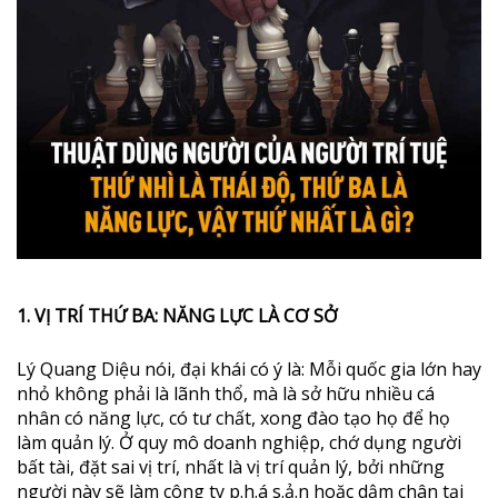
1. VỊ TRÍ THỨ BA: NĂNG LỰC LÀ CƠ SỞ
Lý Quang Diệu nói, đại khái có ý là: Mỗi quốc gia lớn hay
nhỏ không phải là lãnh thổ, mà là sở hữu nhiều cá
nhân có năng lực, có tư chất, xong đào tạo họ để họ
làm quản lý. Ở quy mô doanh nghiệp, chớ dụng người
bất tài, đặt sai vị trí, nhất là vị trí quản lý, bởi những
người này sẽ làm công ty p.h.á s.ả.n hoặc dậm chân tại