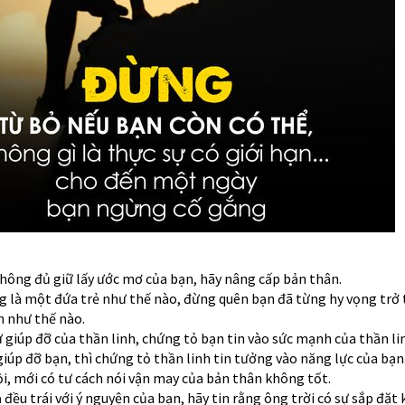
không đủ giữ lấy ước mơ của bạn, hãy nâng cấp bản thân.
g là một đứa trẻ như thế nào, đừng quên bạn đã từng hy vọng trở
 như thế nào.
ự giúp đỡ của thần linh, chứng tỏ bạn tin vào sức mạnh của thần l
iúp đỡ bạn, thì chứng tỏ thần linh tin tưởng vào năng lực của bạn
ồi, mới có tư cách nói vận may của bản thân không tốt.
ả đều trái với ý nguyện của bạn, hãy tin rằng ông trời có sự sắp đặt