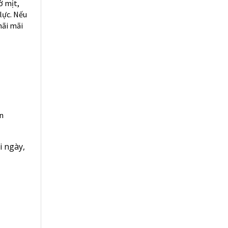
ờ mịt,
lực. Nếu
mãi mãi
n
i ngày
,