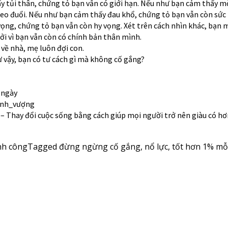
y tủi thân, chứng tỏ bạn vẫn có giới hạn. Nếu như bạn cảm thấy m
eo đuổi. Nếu như bạn cảm thấy đau khổ, chứng tỏ bạn vẫn còn sức 
ọng, chứng tỏ bạn vẫn còn hy vọng. Xét trên cách nhìn khác, bạn 
ởi vì bạn vẫn còn có chính bản thân mình.
 về nhà, mẹ luôn đợi con.
ư vậy, bạn có tư cách gì mà không cố gắng?
 ngày
ịnh_vượng
– Thay đổi cuộc sống bằng cách giúp mọi người trở nên giàu có hơ
nh công
Tagged
đừng ngừng cố gắng
,
nổ lực
,
tốt hơn 1% mỗ