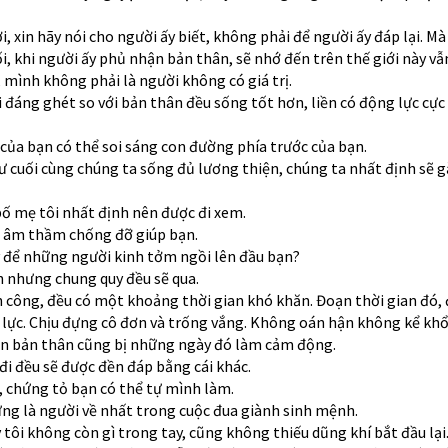
, xin hãy nói cho người ấy biết, không phải để người ấy đáp lại. Mà
, khi người ấy phủ nhận bản thân, sẽ nhớ đến trên thế giới này v
 mình không phải là người không có giá trị.
 đáng ghét so với bản thân đều sống tốt hơn, liền có động lực cực
 của bạn có thể soi sáng con đường phía trước của bạn.
ư cuối cùng chúng ta sống đủ lương thiện, chúng ta nhất định sẽ 
 bố mẹ tôi nhất định nên được đi xem.
n âm thầm chống đỡ giúp bạn.
ý để những người kinh tởm ngồi lên đầu bạn?
n nhưng chung quy đều sẽ qua.
 công, đều có một khoảng thời gian khó khăn. Đoạn thời gian đó, 
ỗ lực. Chịu đựng cô đơn và trống vắng. Không oán hận không kể khổ
đến bản thân cũng bị những ngày đó làm cảm động.
đi đều sẽ được đền đáp bằng cái khác.
n, chứng tỏ bạn có thể tự mình làm.
ừng là người về nhất trong cuộc đua giành sinh mệnh.
tôi không còn gì trong tay, cũng không thiếu dũng khí bắt đầu lại