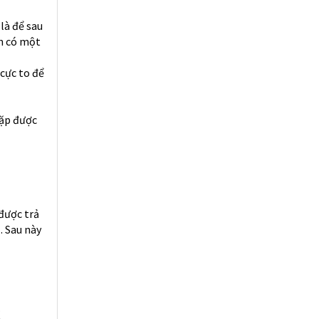
 là để sau
ẫn có một
 cực to để
gặp được
được trả
. Sau này
.