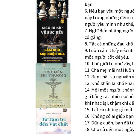
bạn.
6. Nếu bạn yêu một người
này trong những đêm tối
người yêu mình như thế,
7. Nghĩ đến những người
cố gắng.
8. Tất cả những đau khổ
9. Luôn cảm thấy nếu nh
một người tốt để yêu.
10. Thế giới to như vậy,
11. Cha mẹ mãi mãi luô
12. Bạn thật sự nguyện 
13. Khó khăn là khó khă
14. Mỗi một người thành
giá bằng rất nhiều sự n
khi nhắc lại, thậm chí 
15. Tất cả những gì mất 
16. Không có ai giúp bạ
17. Đừng quên, bạn đã t
18. Cho dù đến một ngày 