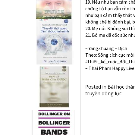
19. Nếu như bạn cảm thấ
chứng tỏ bạn vẫn còn th
như bạn cảm thấy thất v
không thể bị đánh bại, b
20. Mẹ nói: Không vui thì
21. Bố mẹ đã dốc sức nh
– YangZhuang – Dịch
Theo: Sống tích cực mỗi
#thiết_kế_cuộc_đời_th
– Thai Pham Happy Live 
Posted in
Bài học thà
truyền động lực