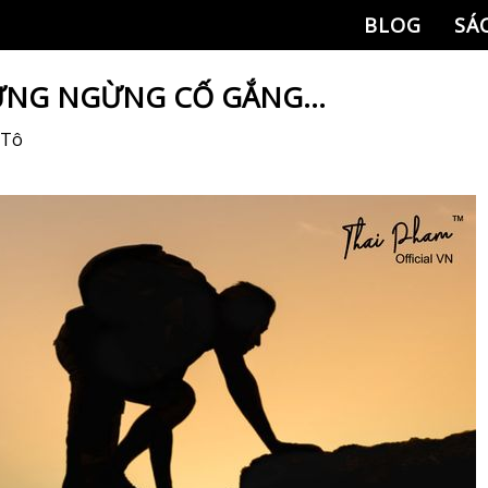
BLOG
SÁ
ĐỪNG NGỪNG CỐ GẮNG…
 Tô