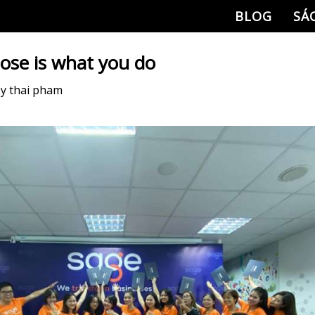
BLOG
SÁ
ose is what you do
by
thai pham