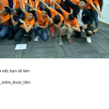
à việc bạn sẽ làm
i_kiếm_được_tiền