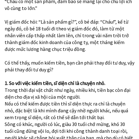
“Cháu có một sản phẩm, đảm bảo sẽ mang lại cho chú lợi ích
vô cùng to lớn.”
Vị giám đốc hỏi: “Là sản phẩm gì?”, cô bé đáp: “Cháu!”, kể từ
ngày đó, cô bé 18 tuổi đi theo vị giám đốc đó, làm từ một
nhân viên cấp thấp nhất làm lên, chỉ trong vài năm trời trở
thành giám đốc kinh doanh của công ty, một tháng kiếm
được mức lương hàng chục triệu đồng.
Có thể thấy, muốn kiếm tiền, bạn cần phải thay đổi tư duy, vậy
phải thay đổi tư duy gì?
1. So với việc kiếm tiền, sĩ diện chỉ là chuyện nhỏ.
Trong thời đại vật chất như ngày, nhiều khi, tiền bạc còn đại
diện cho địa vị xã hội của một người.
Nếu có thể kiếm được tiền thì sĩ diện thực ra chỉ là chuyện
nhỏ, đặc biệt là khi mình đang cậy nhờ người khác, nếu quá
xem trọng sĩ diện, rất có thể sẽ dẫn tới thất bại.
Sông có khúc, người có lúc, giàu 30 tuổi chớ mừng, khó 30
tuổi cũng đừng vội lo, đợi tới khi công thành danh toại rồi,
người khác sẽ chẳng hỏi xuất thân của bạn, mà cho dù có biết