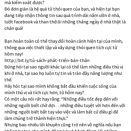
mà kiểm soát được?
Đó đơn giản là hệ quả từ thói quen của bạn, và hiện tại bạn
đang tiếp nhận thông tin sau quá trình dài nằm ườn ở nhà,
lướt facebook và than thở:ôi những tháng ngày ở nhà thật là
chán quá!
Bạn hoàn toàn có thể thay đổi hoàn cảnh hiện tại của mình,
thông qua việc thiết lập và xây dựng thói quen tích cực từ
hôm nay!
http://bit.ly/tủ-sách-phát-triển-bản-thân
Đừng hỏi tại sao người khác lại có thể làm những điều thú vị
khi ở nhà, tại sao họ luôn tự tin và tràn đầy năng lượng như
thế.
Hãy hỏi: tại sao mình không bắt đầu khiến cuộc sống của
mình thú vị và tích cực hơn, từ hôm nay?
Có một câu nói rất hay rằng: “Những điều tốt đẹp đến với
những người biết chờ đợi… những điều tuyệt vời hơn đến với
những người biết bắt tay vào việc và làm bất cứ điều gì để
làm chúng trở thành hiện thực.”
Nhưng bao nhiêu lời khuyên cũng trở nên vô nghĩa nếu bạn