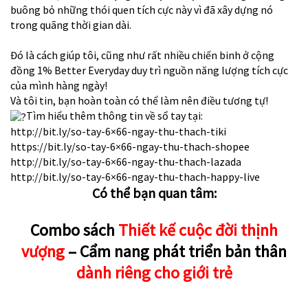
buông bỏ những thói quen tích cực này vì đã xây dựng nó
trong quãng thời gian dài.
Đó là cách giúp tôi, cũng như rất nhiều chiến binh ở cộng
đồng 1% Better Everyday duy trì nguồn năng lượng tích cực
của mình hàng ngày!
Và tôi tin, bạn hoàn toàn có thể làm nên điều tương tự!
Tìm hiểu thêm thông tin về sổ tay tại:
http://bit.ly/so-tay-6×66-ngay-thu-thach-tiki
https://bit.ly/so-tay-6×66-ngay-thu-thach-shopee
http://bit.ly/so-tay-6×66-ngay-thu-thach-lazada
http://bit.ly/so-tay-6×66-ngay-thu-thach-happy-live
Có thể bạn quan tâm:
Combo
sách
Thiết kế cuộc đời thịnh
vượng
– Cẩm nang phát triển bản thân
dành riêng cho giới trẻ