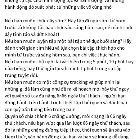
không tự tạo cho mình động lực và hành động. Và những
hành động đó xuất phát từ những việc vô cùng nhỏ.
Nếu bạn muốn thức dậy sớm? Hãy tập đi ngủ sớm từ hôm
trước và không tắt báo thức vào sáng hôm sau, để mình thức
dậy tỉnh táo và dứt khoát!
Nếu bạn muốn luyện tập một bài tập thể dục buổi sáng? Hãy
dành thời gian tìm hiểu và lựa chọn bài tập thích hợp cho
mình từ trước và sáng hôm sau, bạn chỉ việc thực hành.
Nếu bạn muốn thử ngồi lại và thiền trong 5 phút, 10 phút hay
nửa tiếng, hãy thử ngồi lại với mình 1 phút trong sự tập
trung tuyệt đối.
Nếu bạn muốn có một công cụ tracking và giúp nhìn lại
những gì đã làm cũng như đề ra kế hoạch mới hãy thử ngay
với quyển sổ tay đa năng 6×66 ngày thử thách – người bạn
đồng hành trên hành trình thiết lập thói quen và đánh bại
con quỷ lười biếng bên trong bạn!
Quyển sổ chia thành 6 chặng đường, mỗi chặng là 66 ngày
thử thách, nếu bạn vượt qua lần lượt 66 ngày thử thách, sau
đó là những chặng đường tiếp theo, thói quen sẽ ăn sâu vào
tiềm thức, vào hành động của bạn và bạn sẽ không dễ dàng