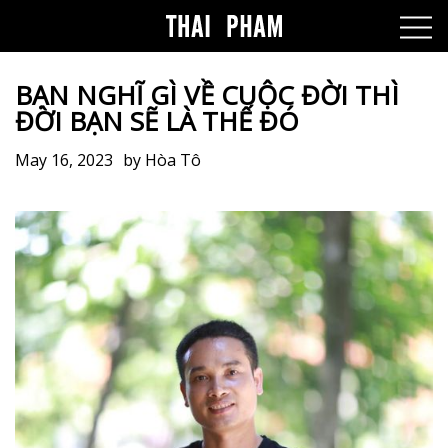
BẠN NGHĨ GÌ VỀ CUỘC ĐỜI THÌ
ĐỜI BẠN SẼ LÀ THẾ ĐÓ
May 16, 2023
by
Hòa Tô