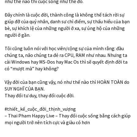
như thế nào thì cuộc sống như thế đó.
Đây chính là cuộc đời, thành công là không thể tách rời sự
giúp đỡ của quý nhân, danh sư chỉ điểm, sự thấu hiểu của bạn
bè, sự khích lệ của những người ở xa, sự ủng hộ của những
người ở gần.
Tôi cũng luôn nói với học viên/cộng sự của mình rằng: đầu
chúng ta, não chúng ta đẻ ra CPU, RAM như nhau. Nhưng ta
cài Windows hay MS-Dos hay Mac Os thì sẽ quyết định đời ta
có “mượt mà” hay không?
Vậy đời của bạn cũng vậy, nó như thế nào thì HOÀN TOÀN do
SUY NGHĨ CỦA BẠN.
Thay đổi tư duy, thay đổi cuộc đời.
#thiết_kế_cuộc_đời_thịnh_vượng
– Thai Pham Happy Live – Thay đổi cuộc sống bằng cách giúp
mọi người trở nên tích cực và giàu có hơn