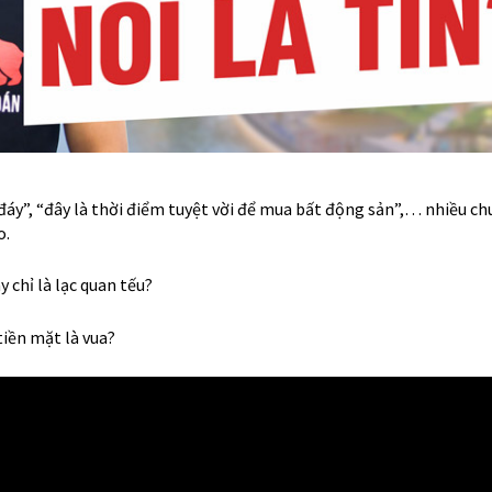
áy”, “đây là thời điểm tuyệt vời để mua bất động sản”,… nhiều ch
o.
y chỉ là lạc quan tếu?
tiền mặt là vua?