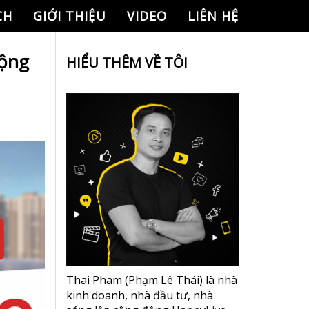
CH
GIỚI THIỆU
VIDEO
LIÊN HỆ
động
HIỂU THÊM VỀ TÔI
Thai Pham (Phạm Lê Thái) là nhà
kinh doanh, nhà đầu tư, nhà