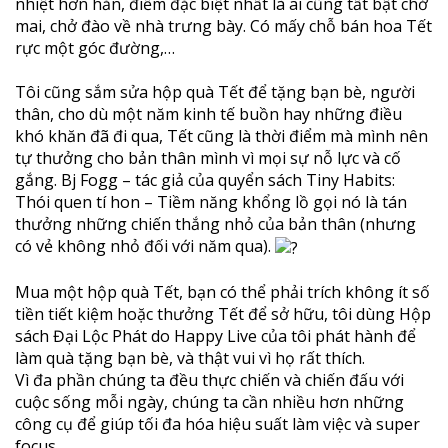
nhiệt hơn hẳn, điểm đặc biệt nhất là ai cũng tất bật chở
mai, chở đào về nhà trưng bày. Có mấy chỗ bán hoa Tết
rực một góc đường,…
Tôi cũng sắm sửa hộp quà Tết để tặng bạn bè, người
thân, cho dù một năm kinh tế buồn hay những điều
khó khăn đã đi qua, Tết cũng là thời điểm mà mình nên
tự thưởng cho bản thân mình vì mọi sự nỗ lực và cố
gắng. Bj Fogg – tác giả của quyển sách Tiny Habits:
Thói quen tí hon – Tiềm năng khổng lồ gọi nó là tán
thưởng những chiến thắng nhỏ của bản thân (nhưng
có vẻ không nhỏ đối với năm qua).
Mua một hộp quà Tết, bạn có thể phải trích không ít số
tiền tiết kiệm hoặc thưởng Tết để sở hữu, tôi dùng Hộp
sách Đại Lộc Phát do Happy Live của tôi phát hành để
làm quà tặng bạn bè, và thật vui vì họ rất thích.
Vì đa phần chúng ta đều thực chiến và chiến đấu với
cuộc sống mỗi ngày, chúng ta cần nhiều hơn những
công cụ để giúp tối đa hóa hiệu suất làm việc và super
focus.