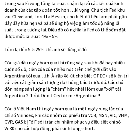
trung vào kì vọng tăng lãi suất chậm lại và các kết quả kinh
doanh của các tập đoàn tốt hơn …kì vọng. Chủ tịch Fed khu
vực Cleveland, Loretta Mester, cho biết dữ liệu lạm phát gần
đây đầy hứa hẹn và bà sẽ ủng hộ việc giảm tốc độ nâng lãi
suất trong tương lai. Điều đó có nghĩa là Fed có thể sớm đặt
được mức lãi suất 4% – 5%.
Túm lại lên 5-5.25% thì anh sẽ dừng ở đó.
Còn giá dầu ngày hôm qua thì cũng vậy, sau khi đá bay nhiều
cuốn sổ đỏ, tiền của của nhiều nđt trên thế giới đặt vào
Argentina tối qua…thì Ả-rập Xê-út cho biết OPEC+ sẽ kiên trì
với việc cắt giảm sản lượng đã thông báo trước đó. Các chú
đồn nâng sản lượng là ”chém” hết nhé! Hôm qua ”xơi” tái
Argentina 2-1 rồi. Don’t Cry for me Argentina!!!
Còn ở Việt Nam thì ngày hôm qua là một ngày rung lắc của
chỉ số Vnindex, khi các nhóm cổ phiếu trụ VCB, MSN, VIC, VHM,
GVR, GAS bị ”đì” sói trán chỉ nhằm phục vụ điều tiết chỉ số
Vn30 cho các hợp đồng phái sinh long-short.