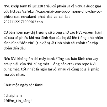
NVL khớp lệnh kỉ lục 128 triệu cổ phiếu và vẫn chưa được giải
cứu
https://cafef.vn//cuoc-giai-cuu-duoc-mong-cho-cho-co-
phieu-cua-novaland-phat-dat-va-cai-ket-
20221122171900902.chn
.
Cơ bản hôm nay thị trường sẽ trông chờ vào NVL và xem hành
xử của cổ phiếu khi mà lãnh đạo của họ đã lên tiếng phủ nhận
tình hình ”đôn tìn” (tin đồn) về tình hình tài chính của tập
đoàn đến đâu.
Nếu NVl không ổn thì mấy bank đứng sau bảo lãnh cho vay
trái phiếu của NVL cũng mệt…ông nào ctck cho repo NVL
cũng mệt, tốt nhất là ngồi lại với nhau và cùng có giải pháp
mà cứu nhau.
Chúc một ngày tốt lành!
#thaipham
#Điểm_tin_sáng
!