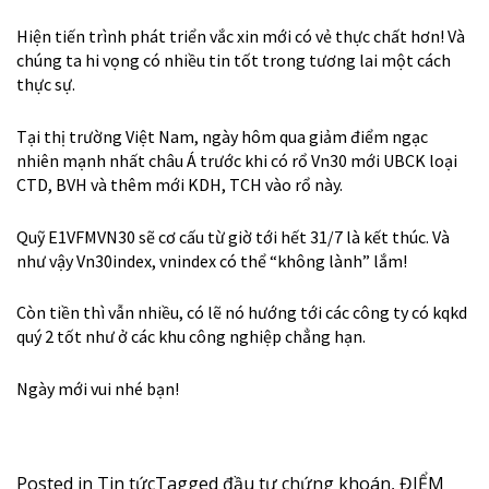
Hiện tiến trình phát triển vắc xin mới có vẻ thực chất hơn! Và
chúng ta hi vọng có nhiều tin tốt trong tương lai một cách
thực sự.
Tại thị trường Việt Nam, ngày hôm qua giảm điểm ngạc
nhiên mạnh nhất châu Á trước khi có rổ Vn30 mới UBCK loại
CTD, BVH và thêm mới KDH, TCH vào rổ này.
Quỹ E1VFMVN30 sẽ cơ cấu từ giờ tới hết 31/7 là kết thúc. Và
như vậy Vn30index, vnindex có thể “không lành” lắm!
Còn tiền thì vẫn nhiều, có lẽ nó hướng tới các công ty có kqkd
quý 2 tốt như ở các khu công nghiệp chẳng hạn.
Ngày mới vui nhé bạn!
Posted in
Tin tức
Tagged
đầu tư chứng khoán
,
ĐIỂM