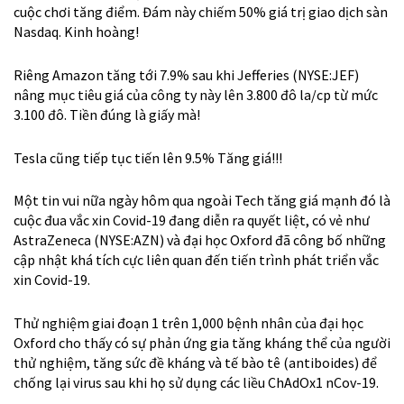
cuộc chơi tăng điểm. Đám này chiếm 50% giá trị giao dịch sàn
Nasdaq. Kinh hoàng!
Riêng Amazon tăng tới 7.9% sau khi Jefferies (NYSE:JEF)
nâng mục tiêu giá của công ty này lên 3.800 đô la/cp từ mức
3.100 đô. Tiền đúng là giấy mà!
Tesla cũng tiếp tục tiến lên 9.5% Tăng giá!!!
Một tin vui nữa ngày hôm qua ngoài Tech tăng giá mạnh đó là
cuộc đua vắc xin Covid-19 đang diễn ra quyết liệt, có vẻ như
AstraZeneca (NYSE:AZN) và đại học Oxford đã công bố những
cập nhật khá tích cực liên quan đến tiến trình phát triển vắc
xin Covid-19.
Thử nghiệm giai đoạn 1 trên 1,000 bệnh nhân của đại học
Oxford cho thấy có sự phản ứng gia tăng kháng thể của người
thử nghiệm, tăng sức đề kháng và tế bào tê (antiboides) để
chống lại virus sau khi họ sử dụng các liều ChAdOx1 nCov-19.