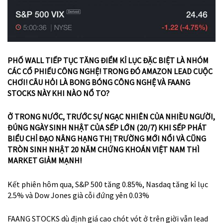
PHỐ WALL TIẾP TỤC TĂNG ĐIỂM KỈ LỤC ĐẶC BIỆT LÀ NHÓM
CÁC CỔ PHIẾU CÔNG NGHỆ! TRONG ĐÓ AMAZON LEAD CUỘC
CHƠI! CÂU HỎI LÀ BONG BÓNG CÔNG NGHỆ VÀ FAANG
STOCKS NÀY KHI NÀO NỔ TO?
Ở TRONG NƯỚC, TRƯỚC SỰ NGẠC NHIÊN CỦA NHIỀU NGƯỜI,
ĐÚNG NGÀY SINH NHẬT CỦA SẾP LỚN (20/7) KHI SẾP PHÁT
BIỂU CHỈ ĐẠO NÂNG HẠNG THỊ TRƯỜNG MỚI NỔI VÀ CŨNG
TRÒN SINH NHẬT 20 NĂM CHỨNG KHOÁN VIỆT NAM THÌ
MARKET GIẢM MẠNH!
Kết phiên hôm qua, S&P 500 tăng 0.85%, Nasdaq tăng kỉ lục
2.5% và Dow Jones già cỗi đứng yên 0.03%
FAANG STOCKS dù định giá cao chót vót ở trên giời vẫn lead