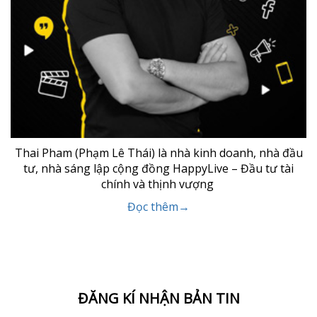
Thai Pham (Phạm Lê Thái) là nhà kinh doanh, nhà đầu
tư, nhà sáng lập cộng đồng HappyLive – Đầu tư tài
chính và thịnh vượng
Đọc thêm→
ĐĂNG KÍ NHẬN BẢN TIN