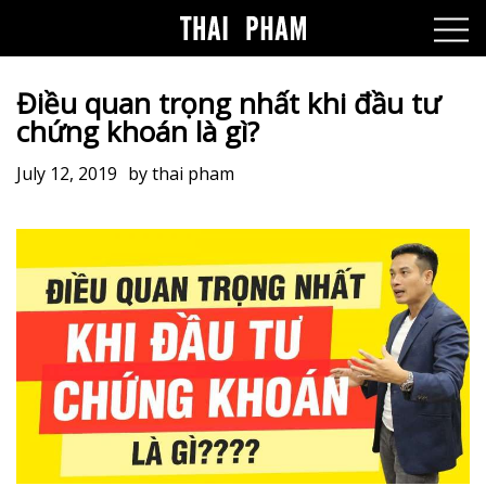
Điều quan trọng nhất khi đầu tư
chứng khoán là gì?
July 12, 2019
by
thai pham