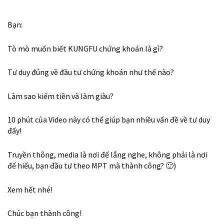
Bạn:
Tò mò muốn biết KUNGFU chứng khoán là gì?
Tư duy đúng về đầu tư chứng khoán như thế nào?
Làm sao kiếm tiền và làm giàu?
10 phút của Video này có thể giúp bạn nhiều vấn đề về tư duy
đấy!
Truyền thông, media là nơi để lắng nghe, không phải là nơi
để hiểu, bạn đầu tư theo MPT mà thành công?
🙂
)
Xem hết nhé!
Chúc bạn thành công!