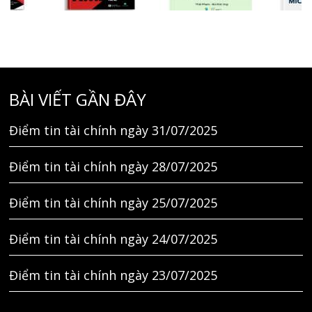
BÀI VIẾT GẦN ĐÂY
Điểm tin tài chính ngày 31/07/2025
Điểm tin tài chính ngày 28/07/2025
Điểm tin tài chính ngày 25/07/2025
Điểm tin tài chính ngày 24/07/2025
Điểm tin tài chính ngày 23/07/2025