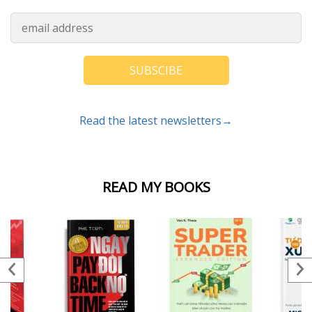
SUBSCIBE
Read the latest newsletters→
READ MY BOOKS