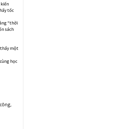
 kiến
hấy tốc
ảng “thời
ốn sách
m thấy một
 cùng học
 công
,