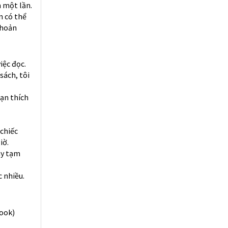
m một lần.
n có thể
khoản
iệc đọc.
sách, tôi
bạn thích
 chiếc
iờ.
ãy tạm
c nhiều.
book)