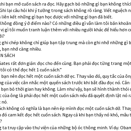
khi bạn mở cuốn sách ra đọc. Hãy gạch bỏ những gì bạn không thích
 Ghi lại câu hỏi khi ý tưởng trong sách không rõ ràng. Viết nguệch 
à liên kết những gì bạn học được với những gì bạn đã biết.
Không đồng ý ở điểm nào? Có những điều gì vẫn làm tôi băn khoăn
vị gì tôi muốn tranh luận thêm với nhiều người khác để hiểu hơn 
ới?
 ghi chép không chỉ giúp bạn tập trung mà còn ghi nhớ những gì 
, bạn nhớ càng nhiều.
N SÁCH
Gates rất đơn giản: đọc cho đến cùng. Bạn phải đọc từng trang một
 tôi có thể đọc hết 1 cuốn sách.”
 bạn nên đọc hết một cuốn sách dở ẹc. Thay vào đó, quy tắc của ô
 của việc cân nhắc một quyển sách trước khi bắt đầu đọc nó. Cân
 bạn bỏ thời gian hay không. Làm như vậy, bạn sẽ hình thành thói
tắc của ông là phải đọc hết một cuốn sách nếu đã quyết định lật nó r
 nó.
ch không có nghĩa là bạn nên ép mình đọc một cuốn sách dở. Thay
u đó cam kết đọc hết cuốn sách. Ngay cả khi bạn thấy nó khó, mâu 
?
 ta truy cập vào thư viện của những bộ óc thông minh. Ví dụ: Oba