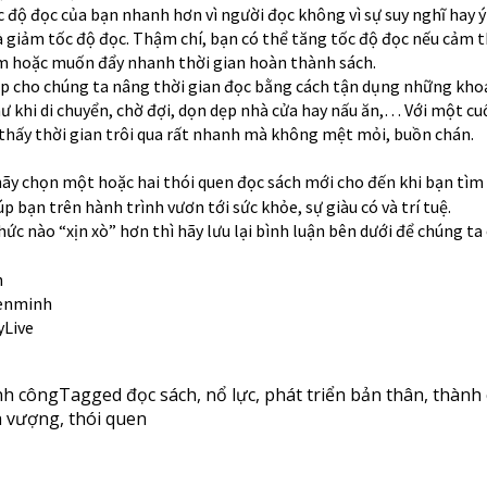
c độ đọc của bạn nhanh hơn vì người đọc không vì sự suy nghĩ hay ý
giảm tốc độ đọc. Thậm chí, bạn có thể tăng tốc độ đọc nếu cảm t
ậm hoặc muốn đẩy nhanh thời gian hoàn thành sách.
úp cho chúng ta nâng thời gian đọc bằng cách tận dụng những kho
ư khi di chuyển, chờ đợi, dọn dẹp nhà cửa hay nấu ăn,… Với một cu
 thấy thời gian trôi qua rất nhanh mà không mệt mỏi, buồn chán.
, hãy chọn một hoặc hai thói quen đọc sách mới cho đến khi bạn tì
 bạn trên hành trình vươn tới sức khỏe, sự giàu có và trí tuệ.
hức nào “xịn xò” hơn thì hãy lưu lại bình luận bên dưới để chúng ta
n
enminh
Live
nh công
Tagged
đọc sách
,
nổ lực
,
phát triển bản thân
,
thành
nh vượng
,
thói quen