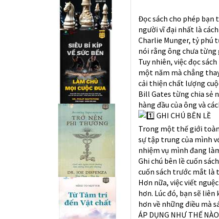
Đọc sách cho phép bạn t
người vĩ đại nhất là cá
Charlie Munger, tỷ phú t
nói rằng ông chưa từng
Tuy nhiên, việc đọc sác
một năm mà chẳng thay đ
cải thiện chất lượng cuộc
Bill Gates từng chia sẻ 
hàng đầu của ông và các
GHI CHÚ BÊN LỀ
Trong một thế giới toàn
sự tập trung của mình v
nhiệm vụ mình đang làm
Ghi chú bên lề cuốn sách
cuốn sách trước mắt là 
Hơn nữa, việc viết nguệ
hơn. Lúc đó, bạn sẽ liên
hơn về những điều mà sá
ÁP DỤNG NHƯ THẾ NÀO