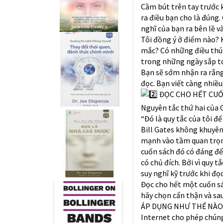
Cầm bút trên tay trước 
ra điều bạn cho là đúng.
nghĩ của bạn ra bên lề v
Tôi đồng ý ở điểm nào? 
mắc? Có những điều thú 
trong những ngày sắp t
Bạn sẽ sớm nhận ra rằng
đọc. Bạn viết càng nhiều
ĐỌC CHO HẾT CUỐ
Nguyên tắc thứ hai của 
“Đó là quy tắc của tôi để
Bill Gates không khuyên
mạnh vào tầm quan trọng
cuốn sách đó có đáng để
có chủ đích. Bởi vì quy 
suy nghĩ kỹ trước khi đọc
Đọc cho hết một cuốn sá
hãy chọn cẩn thận và sa
ÁP DỤNG NHƯ THẾ NÀO
Internet cho phép chúng