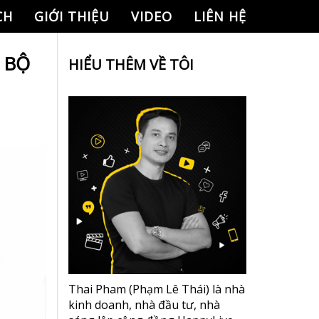
CH
GIỚI THIỆU
VIDEO
LIÊN HỆ
 BỘ
HIỂU THÊM VỀ TÔI
Thai Pham (Phạm Lê Thái) là nhà
kinh doanh, nhà đầu tư, nhà