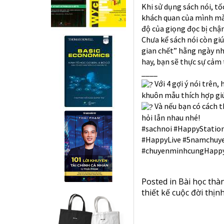
Khi sử dụng sách nói, tố
khách quan của mình mà 
độ của giọng đọc bị ch
Chưa kể sách nói còn gi
gian chết” hằng ngày nh
hay, bạn sẽ thực sự cảm
____
Với 4 gợi ý nói trên
khuôn mẫu thích hợp giúp
Và nếu bạn có cách t
hỏi lẫn nhau nhé!
#sachnoi
#HappyStatio
#HappyLive
#5namchuy
#chuyenminhcungHappy
Posted in
Bài học thà
thiết kế cuộc đời thị