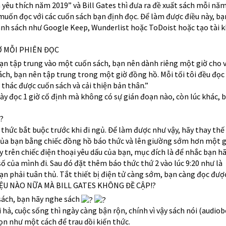
yêu thích năm 2019” và Bill Gates thì đưa ra đề xuất sách mỗi nă
uốn đọc với các cuốn sách bạn định đọc. Để làm được điều này, bạ
anh sách như Google Keep, Wunderlist hoặc ToDoist hoặc tạo tài 
Ờ MỖI PHIÊN ĐỌC
 bạn tập trung vào một cuốn sách, bạn nên dành riêng một giờ cho v
ch, bạn nên tập trung trong một giờ đồng hồ. Mỗi tối tôi đều đọc 
thác được cuốn sách và cải thiện bản thân.”
ày đọc 1 giờ cố định mà không có sự gián đoạn nào, còn lúc khác, 
?
thức bắt buộc trước khi đi ngủ. Để làm được như vậy, hãy thay thế
ủa bạn bằng chiếc đồng hồ báo thức và lên giường sớm hơn một g
 trên chiếc điện thoại yêu dấu của bạn, mục đích là để nhắc bạn h
 số của mình đi. Sau đó đặt thêm báo thức thứ 2 vào lúc 9:20 như là
ạn phải tuân thủ. Tắt thiết bị điện tử càng sớm, bạn càng đọc đượ
U NÀO NỮA MÀ BILL GATES KHÔNG ĐỀ CẬP!?
 sách, bạn hãy nghe sách
hả, cuộc sống thì ngày càng bận rộn, chính vì vậy sách nói (audio
ọn như một cách để trau dồi kiến thức.