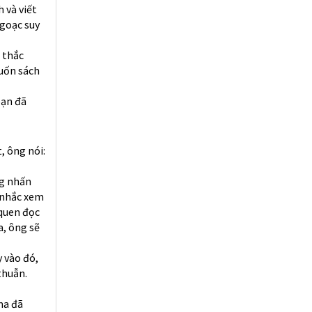
 và viết
ngoạc suy
 thắc
cuốn sách
bạn đã
, ông nói:
ng nhấn
 nhắc xem
 quen đọc
a, ông sẽ
 vào đó,
thuẫn.
ma đã