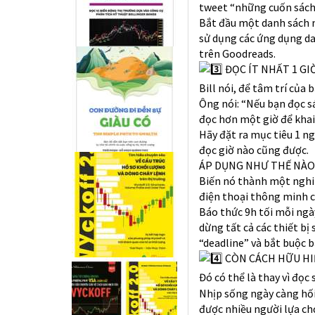
tweet “những cuốn sách 
Bắt đầu một danh sách m
sử dụng các ứng dụng d
trên Goodreads.
ĐỌC ÍT NHẤT 1 GI
Bill nói, để tâm trí của
Ông nói: “Nếu bạn đọc sá
đọc hơn một giờ để khai 
Hãy đặt ra mục tiêu 1 ng
đọc giờ nào cũng được.
ÁP DỤNG NHƯ THẾ NÀO
Biến nó thành một nghi 
điện thoại thông minh c
Báo thức 9h tối mỗi ngày
dừng tất cả các thiết bị
“deadline” và bắt buộc b
CÒN CÁCH HỮU HIỆ
Đó có thể là thay vì đọc
Nhịp sống ngày càng hối 
được nhiều người lựa ch