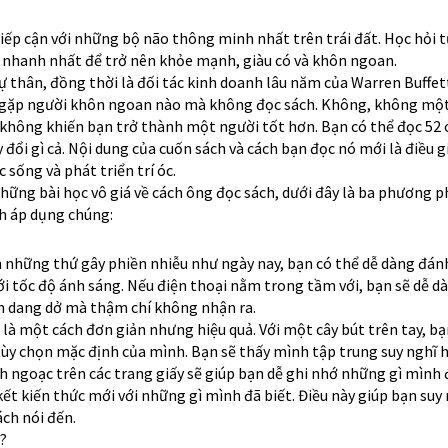
iếp cận với những bộ não thông minh nhất trên trái đất. Học hỏi 
ch nhanh nhất để trở nên khỏe mạnh, giàu có và khôn ngoan.
ự thân, đồng thời là đối tác kinh doanh lâu năm của Warren Buffet
 gặp người khôn ngoan nào mà không đọc sách. Không, không một 
h không khiến bạn trở thành một người tốt hơn. Bạn có thể đọc 52
ổi gì cả. Nội dung của cuốn sách và cách bạn đọc nó mới là điều g
 sống và phát triển trí óc.
những bài học vô giá về cách ông đọc sách, dưới đây là ba phương 
h áp dụng chúng:
 những thứ gây phiền nhiễu như ngày nay, bạn có thể dễ dàng đán
ới tốc độ ánh sáng. Nếu điện thoại nằm trong tầm với, bạn sẽ dễ dà
 dang dở mà thậm chí không nhận ra.
 là một cách đơn giản nhưng hiệu quả. Với một cây bút trên tay, b
tùy chọn mặc định của mình. Bạn sẽ thấy mình tập trung suy nghĩ 
ch ngoạc trên các trang giấy sẽ giúp bạn dễ ghi nhớ những gì mình 
 kết kiến thức mới với những gì mình đã biết. Điều này giúp bạn suy 
ch nói đến.
?