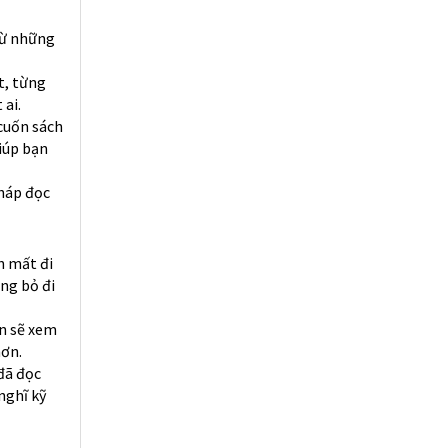
từ những
t, từng
ai.
 cuốn sách
iúp bạn
pháp đọc
h mất đi
ng bỏ đi
ạn sẽ xem
hơn.
đã đọc
nghĩ kỹ