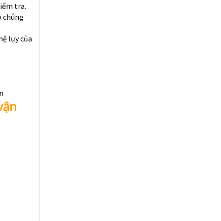
iểm tra.
ho chúng
hệ lụy của
n
vận