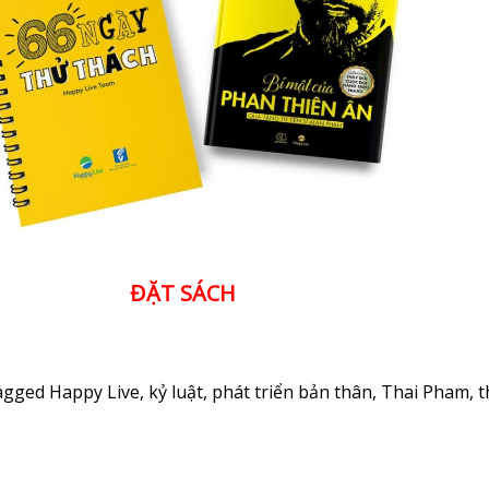
ĐẶT SÁCH
agged
Happy Live
,
kỷ luật
,
phát triển bản thân
,
Thai Pham
,
t