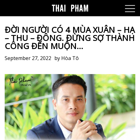
ĐỜI NGƯỜI CÓ 4 MÙA XUÂN – HẠ
– THU – ĐÔNG. ĐỪNG SỢ THÀNH
CÔNG ĐẾN MUỘN…
September 27, 2022
by
Hòa Tô