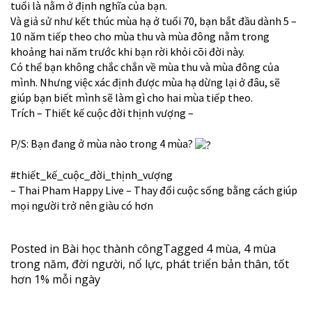
tuổi là nằm ở định nghĩa của bạn.
Và giả sử như kết thúc mùa hạ ở tuổi 70, bạn bắt đầu dành 5 –
10 năm tiếp theo cho mùa thu và mùa đông nằm trong
khoảng hai năm trước khi bạn rời khỏi cõi đời này.
Có thể bạn không chắc chắn về mùa thu và mùa đông của
mình. Nhưng việc xác định được mùa hạ dừng lại ở đâu, sẽ
giúp bạn biết mình sẽ làm gì cho hai mùa tiếp theo.
Trích – Thiết kế cuộc đời thịnh vượng –
P/S: Bạn đang ở mùa nào trong 4 mùa?
#thiết_kế_cuộc_đời_thịnh_vượng
– Thai Pham Happy Live – Thay đổi cuộc sống bằng cách giúp
mọi người trở nên giàu có hơn
Posted in
Bài học thành công
Tagged
4 mùa
,
4 mùa
trong năm
,
đời người
,
nổ lực
,
phát triển bản thân
,
tốt
hơn 1% mỗi ngày