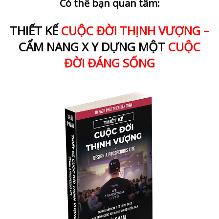
Có thể bạn quan tâm:
THIẾT KẾ
CUỘC ĐỜI THỊNH VƯỢNG –
CẨM NANG X Y DỰNG MỘT
CUỘC
ĐỜI ĐÁNG SỐNG