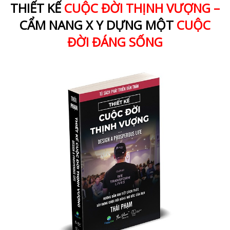
THIẾT KẾ
CUỘC ĐỜI THỊNH VƯỢNG –
CẨM NANG X Y DỰNG MỘT
CUỘC
ĐỜI ĐÁNG SỐNG