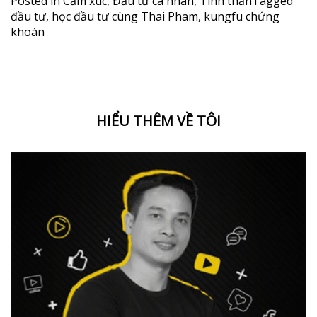
Posted in
Cảm xúc
,
Đầu tư cá nhân
,
Tinh thần
Tagged
đầu tư
,
học đầu tư cùng Thai Pham
,
kungfu chứng
khoán
HIỂU THÊM VỀ TÔI