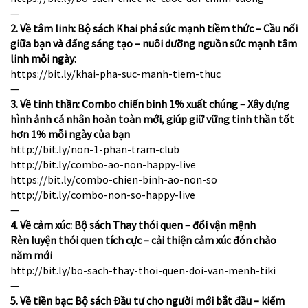
—
2. Về tâm linh: Bộ sách Khai phá sức mạnh tiềm thức – Cầu nối
giữa bạn và đấng sáng tạo – nuôi dưỡng nguồn sức mạnh tâm
linh mỗi ngày:
https://bit.ly/khai-pha-suc-manh-tiem-thuc
—
3. Về tinh thần: Combo chiến binh 1% xuất chúng – Xây dựng
hình ảnh cá nhân hoàn toàn mới, giúp giữ vững tinh thần tốt
hơn 1% mỗi ngày của bạn
http://bit.ly/non-1-phan-tram-club
http://bit.ly/combo-ao-non-happy-live
https://bit.ly/combo-chien-binh-ao-non-so
http://bit.ly/combo-non-so-happy-live
—
4. Về cảm xúc: Bộ sách Thay thói quen – đổi vận mệnh
Rèn luyện thói quen tích cực – cải thiện cảm xúc đón chào
năm mới
http://bit.ly/bo-sach-thay-thoi-quen-doi-van-menh-tiki
—
5. Về tiền bạc: Bộ sách Đầu tư cho người mới bắt đầu – kiếm