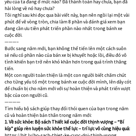
yêu của ta đang ở mức nào? Đã thành toàn hay chưa, bạn đã
hài lòng về nó hay chưa?
Tôi nghĩ sau khi đọc qua bài viết này, bạn nên ngồi lại một vài
phút để vẽ vòng tròn, chia làm 8 phần và đánh giá xem bạn
đang cần ưu tiên phát triển phần nào nhất trong bánh xe
cuộc đời.
———–
Bước sang năm mới, bạn không thể tiến lên một cách suôn
sẻ nếu có phần nào của bán xe bị khuyết hoặc lồi, điều đó vô
tình khiến bạn trở nên khó khăn hơn trong quá trình thăng
tiến.
Một con người toàn thiện là một con người biết chăm chút
cho từng yếu tố một trong bánh xe cuộc đời mình, lên dây cót
để chuẩn bị cho năm mới với sự hoàn thiện và phát triển vượt
bậc của con người cũ.
————
Tìm hiểu bộ sách giúp thay đổi thói quen của bạn trong năm
cũ và hoàn thiện bản thân trong năm mới:
1. Về sức khỏe: Bộ sách Thiết kế cuộc đời thịnh vượng – “Bí
kíp” giúp rèn luyện sức khỏe thể lực – trí lực vô cùng hiệu quả:
https://bit.ly/bo-sach-thiet-ke-cuoc-doi-thinh-vuong