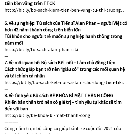
tiền bền vững trên TTCK
http://bit.ly/bo-sach-kiem-tien-ben-vung-tu-thi-truong…
—
6. Về sự nghiệp: Tủ sách của Tiến sĩ Alan Phan – người Việt có
hơn 42 năm thành công trên biển lớn
Túi khôn cho người trẻ muốn sự nghiệp hanh thông trong
năm mới
http://bit.ly/tu-sach-alan-phan-tiki
—
7. Về mối quan hệ: Bộ sách Kết nối – Làm chủ đồng tiền
Cách thức giúp bạn trở nên “giàu có” trong các mối quan hệ
và tài chính cá nhân
https://bit.ly/bo-sach-ket-noi-va-lam-chu-dong-tien-tiki…
—
8. Về tình yêu: Bộ sách BẺ KHÓA BÍ MẬT THÀNH CÔNG
Khiến bản thân trở nên có giá trị – tình yêu tự khắc sẽ tìm
đến với bạn
http://bit.ly/be-khoa-bi-mat-thanh-cong
———–
Cùng nắm trọn bộ công cụ giúp bánh xe cuộc đời 2021 của