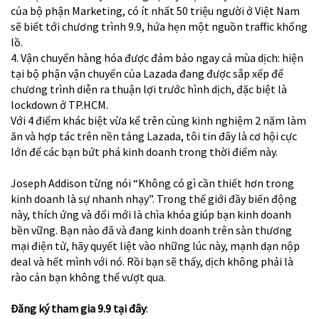
của bộ phận Marketing, có ít nhất 50 triệu người ở Việt Nam
sẽ biết tới chương trình 9.9, hứa hẹn một nguồn traffic khổng
lồ.
4. Vận chuyển hàng hóa được đảm bảo ngay cả mùa dịch: hiện
tại bộ phận vận chuyển của Lazada đang được sắp xếp để
chương trình diễn ra thuận lợi trước hình dịch, đặc biệt là
lockdown ở TP.HCM.
Với 4 điểm khác biệt vừa kể trên cùng kinh nghiệm 2 năm làm
ăn và hợp tác trên nền tảng Lazada, tôi tin đây là cơ hội cực
lớn để các bạn bứt phá kinh doanh trong thời điểm này.
Joseph Addison từng nói “Không có gì cần thiết hơn trong
kinh doanh là sự nhanh nhạy”. Trong thế giới đầy biến động
này, thích ứng và đổi mới là chìa khóa giúp bạn kinh doanh
bền vững. Bạn nào đã và đang kinh doanh trên sàn thương
mại điện tử, hãy quyết liệt vào những lúc này, mạnh dạn nộp
deal và hết mình với nó. Rồi bạn sẽ thấy, dịch không phải là
rào cản bạn không thể vượt qua.
Đăng ký tham gia 9.9 tại đây
: