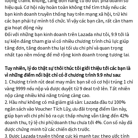
lượng traffic khủng, tăng đơn hàng từ đó bứt phá doanh số
hiệu quả. Cơ hội này hoàn toàn không thể tìm thấy nếu các
bạn kinh doanh truyền thống hay trên mạng xã hội, trừ khi
các bạn phải tự mình tổ chức. Vì vậy các bạn cần, rất cần tham
gia hoạt động này.
Đối với những bạn kinh doanh trên Lazada như tôi, 9.9 tới là
sự kiện đáng tham gia vì có nhiều chương trình chủ lực giúp
tăng đơn, tăng doanh thu lại tối ưu chi phí và quan trọng
nhất tạo nền móng để mở rộng kinh doanh trong tương lai.
Tuy nhiên, lý do thật sự thôi thúc tôi giới thiệu tới các bạn là
vì những điểm nổi bật chỉ có ở chương trình 9.9 như sau:
1. Chương trình rút deal may mắn: bạn sẽ có cơ hội trúng 1 chỉ
vàng 9999 nếu nộp và được duyệt từ 9 deal trở lên. Tất nhiên
nộp càng nhiều khả năng trúng càng cao.
2. Hầu như không có mã giảm giá sàn: Lazada đầu tư 100%
ngân sách vào Voucher Tích Lũy, ưu đãi trọng điểm lần này,
giúp bạn với chi phí bỏ ra cực thấp nhưng vẫn tăng đến 42%
doanh thu, tỷ lệ chi phí/doanh thu chưa tới 4%. Con số này đã
được chứng minh từ các chiến dịch trước.
3. Được Lazada truyền thông cực kỳ mạnh tay: theo ước tính