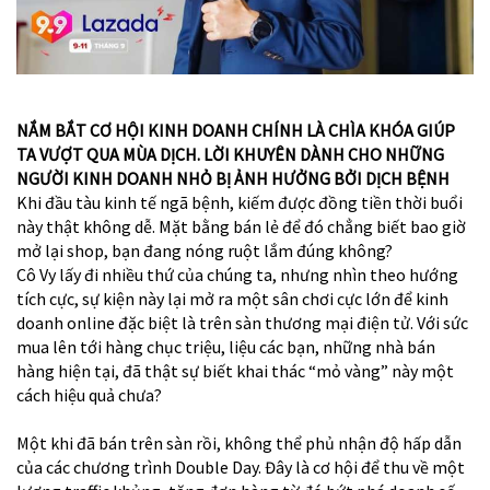
NẮM BẮT CƠ HỘI KINH DOANH CHÍNH LÀ CHÌA KHÓA GIÚP
TA VƯỢT QUA MÙA DỊCH. LỜI KHUYÊN DÀNH CHO NHỮNG
NGƯỜI KINH DOANH NHỎ BỊ ẢNH HƯỞNG BỞI DỊCH BỆNH
Khi đầu tàu kinh tế ngã bệnh, kiếm được đồng tiền thời buổi
này thật không dễ. Mặt bằng bán lẻ để đó chẳng biết bao giờ
mở lại shop, bạn đang nóng ruột lắm đúng không?
Cô Vy lấy đi nhiều thứ của chúng ta, nhưng nhìn theo hướng
tích cực, sự kiện này lại mở ra một sân chơi cực lớn để kinh
doanh online đặc biệt là trên sàn thương mại điện tử. Với sức
mua lên tới hàng chục triệu, liệu các bạn, những nhà bán
hàng hiện tại, đã thật sự biết khai thác “mỏ vàng” này một
cách hiệu quả chưa?
Một khi đã bán trên sàn rồi, không thể phủ nhận độ hấp dẫn
của các chương trình Double Day. Đây là cơ hội để thu về một