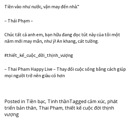
Tiền vào như nước, vận may đến nhà.”
– Thái Phạm –
Chúc tất cả anh em, bạn hữu đang đọc tút này của tôi một
năm mới may mắn, như ý! An khang, cát tường.
#
thiết_kế_cuộc_đời_thịnh_vượng
– Thai Pham Happy Live – Thay đổi cuộc sống bằng cách giúp
mọi người trở nên giàu có hơn
Posted in
Tiền bạc
,
Tinh thần
Tagged
cảm xúc
,
phát
triển bản thân
,
Thai Pham
,
thiết kế cuộc đời thịnh
vượng