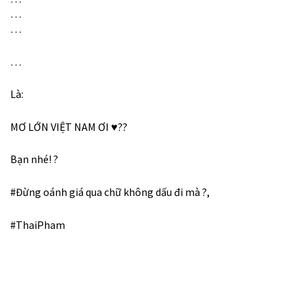
…
…
…
Là:
MƠ LỚN VIỆT NAM ƠI
♥️
??
Bạn nhé!
?
#
Đừng
oánh giá qua chữ không dấu đi mà
?
,
#
ThaiPham