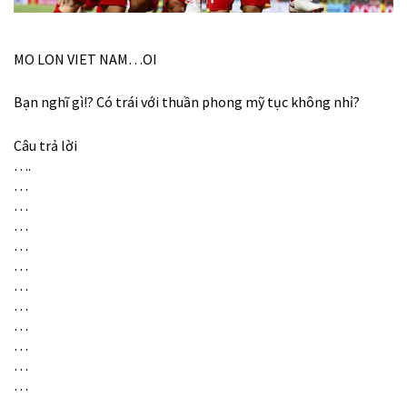
MO LON VIET NAM…OI
Bạn nghĩ gì!? Có trái với thuần phong mỹ tục không nhỉ?
Câu trả lời
….
…
…
…
…
…
…
…
…
…
…
…
…