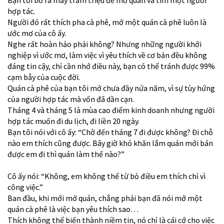
Bạn tôi bỏ ra mấy trăm triệu để mở quán và tìm một người
hợp tác.
Người đó rất thích pha cà phê, mở một quán cà phê luôn là
ước mơ của cô ấy.
Nghe rất hoàn hảo phải không? Nhưng những người khởi
nghiệp vì ước mơ, làm việc vì yêu thích về cơ bản đều không
đáng tin cậy, chỉ cần nhớ điều này, bạn có thể tránh được 99%
cạm bẫy của cuộc đời.
Quán cà phê của bạn tôi mở chưa đầy nửa năm, vì sự tùy hứng
của người hợp tác mà vốn đã dần cạn.
Tháng 4 và tháng 5 là mùa cao điểm kinh doanh nhưng người
hợp tác muốn đi du lịch, đi liền 20 ngày.
Bạn tôi nói với cô ấy: “Chờ đến tháng 7 đi được không? Đi chỗ
nào em thích cũng được. Bây giờ khó khăn lắm quán mới bán
được em đi thì quán làm thế nào?”
Cô ấy nói: “Không, em không thể từ bỏ điều em thích chỉ vì
công việc.”
Ban đầu, khi mới mở quán, chẳng phải bạn đã nói mở một
quán cà phê là việc bạn yêu thích sao…
Thích không thể biến thành niềm tin, nó chỉ là cái cớ cho việc