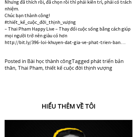
Nhưng đã thích rồi, đã chọn rồi thì phải kiên trì, phải có trách
nhiệm.
Chúc bạn thành công!
#thiết_kế_cuộc_đời_thịnh_vượng
– Thai Pham Happy Live – Thay đổi cuộc sống bằng cách giúp
mọi người trở nên giàu có hơn
http://bit.ly/396-loi-khuyen-dat-gia-ve-phat-trien-ban…
Posted in
Bài học thành công
Tagged
phát triển bản
thân
,
Thai Pham
,
thiết kế cuộc đời thịnh vượng
HIỂU THÊM VỀ TÔI