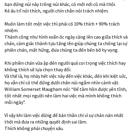
bạn đứng núi này trông núi khác, có mới nới cũ mà thôi.
Kẻ ấu trĩ nói thích, người chín chắn nói trách nhiệm.
Muốn làm tốt một việc thì phải có 10% thích + 90% trách
nhiệm.
Thành công như hình xoắn ốc ngày càng lên cao giữa thích và
chán, cảm giác thành tựu tăng lên giúp chúng ta chống lại sự
phiền chán, mất hứng, đưa chúng ta đến bến bờ hy vọng.
Khi phiền chán vừa ập đến người quá coi trọng việc thích hay
không thích sẽ lựa chọn thay đổi.
Và thế là, họ nhảy hết việc này đến việc khác, đến khi kiệt sức,
họ vẫn chỉ có thể đứng dưới chân núi ngắm nhìn cảnh vật.
William Somerset Maugham nói: “Để tâm hồn được yên tĩnh,
tốt nhất mọi người nên làm hai việc mà mình không thích
mỗi ngày”.
Vì vậy khi làm việc đừng để bản thân chỉ vì sự chán nản nhất
thời mà đưa ra những quyết định sai lầm.
Thích không phải chuyện xấu.