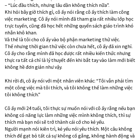
– “Lúc đầu thích, nhưng lâu dần không thích nữa”.
Khi hỏi bây giờ thích gì, cô ấy nói rằng cô ấy thích làm công
việc marketing. Cô ấy nói mình đã tham gia rất nhiều lớp học
trực tuyến, cũng đã học hết những quyển sách giáo trình khó
nhằn khô khan.
Và thế là tôi cho cô ấy vào bộ phận marketing thử việc.
Thế nhưng thời gian thử việc còn chưa hết, cô ấy đã xin nghỉ.
Cô ấy cho rằng mình đã học được rất nhiều kiến thức nhưng
thực ra tất cả chỉ là lý thuyết đến khi bắt tay vào làm mới biết
không hề đơn giản như vậy.
Khi rời đi, cô ấy nói với một nhân viên khác: “Tôi vẫn phải tìm
một công việc mà tôi thích, và tôi không thể làm những việc
tôi không thích.”
Cô ấy mới 24 tuổi, tôi thực sự muốn nói với cô ấy rằng nếu bạn
không có năng lực làm những việc mình không thích, thì sự
thích mà bạn nói sẽ trở thành cái cớ cho kẻ yếu.
Người mạnh nói kiên trì, kẻ yếu nói yêu thích. Một câu không
thích để gạt bỏ tất cả sự không cố gắng, không hành động và