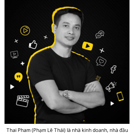
Thai Pham (Phạm Lê Thái) là nhà kinh doanh, nhà đầu