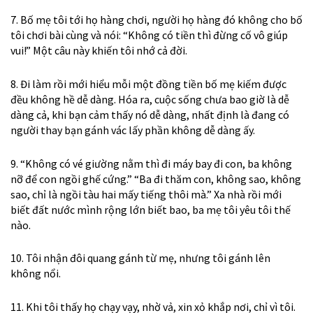
7. Bố mẹ tôi tới họ hàng chơi, người họ hàng đó không cho bố
tôi chơi bài cùng và nói: “Không có tiền thì đừng cố vô giúp
vui!” Một câu này khiến tôi nhớ cả đời.
8. Đi làm rồi mới hiểu mỗi một đồng tiền bố mẹ kiếm được
đều không hề dễ dàng. Hóa ra, cuộc sống chưa bao giờ là dễ
dàng cả, khi bạn cảm thấy nó dễ dàng, nhất định là đang có
người thay bạn gánh vác lấy phần không dễ dàng ấy.
9. “Không có vé giường nằm thì đi máy bay đi con, ba không
nỡ để con ngồi ghế cứng.” “Ba đi thăm con, không sao, không
sao, chỉ là ngồi tàu hai mấy tiếng thôi mà.” Xa nhà rồi mới
biết đất nước mình rộng lớn biết bao, ba mẹ tôi yêu tôi thế
nào.
10. Tôi nhận đôi quang gánh từ mẹ, nhưng tôi gánh lên
không nổi.
11. Khi tôi thấy họ chạy vạy, nhờ vả, xin xỏ khắp nơi, chỉ vì tôi.