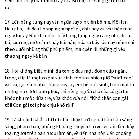
đều cảm thấy mắt mình cay cay. Bố mẹ tôi đang già đi thật
rồi.
17. Lớn bằng từng này vẫn ngửa tay xin tiền bố mẹ. Mỗi lần
tiêu pha, tôi đều không nghĩ ngợi gì, chỉ thấy vui và thỏa mãn
ngay lúc ấy. Rồi khi nhìn thấy bóng lưng ngày càng nhỏ đi của
bố, của mẹ, mới cảm thấy hối hận, hóa ra bấy lâu nay mình chỉ
theo đuổi những thứ phù phiếm, mà quên đi những gì yêu
thương ngay kề bên.
18. Tôi không biết mình đã xem ở đâu một đoạn clip ngắn,
trong clip là một cô gái vừa sinh con sau nhiều giờ “vượt cạn”
vất vả, gia đình nhà chồng vây lấy em bé mới sinh, trên mặt là
những nụ cười hạnh phúc, chỉ riêng người cha của cô gái lại
khóc như một đứa trẻ, vừa khóc vừa nói: “Khổ thân con gái
tôi! Con gái tôi phải chịu khổ rồi!”
19. Là khoảnh khắc khi tôi nhìn thấy ba ở ngoài hào hào sảng
sảng, phấn chấn, phóng khoáng chuyện trò vui vẻ với dăm bảy
loại người trên bàn rượu làm ăn, về đến nhà nôn đến choáng