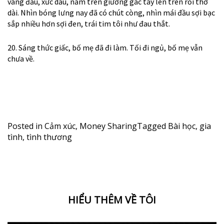
váng đầu, xức dầu, nằm trên giường gác tay lên trên rồi thở
dài. Nhìn bóng lưng nay đã có chút còng, nhìn mái đầu sợi bạc
sắp nhiều hơn sợi đen, trái tim tôi như đau thắt.
20. Sáng thức giấc, bố mẹ đã đi làm. Tối đi ngủ, bố mẹ vẫn
chưa về.
Posted in
Cảm xúc
,
Money Sharing
Tagged
Bài học
,
gia
tình
,
tình thương
HIỂU THÊM VỀ TÔI