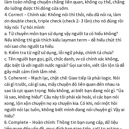
làm toàn những chuyện chẳng liên quan, không cụ thể, chẳng
đo lường được thì đóng cửa sớm.
4. Correct – Chính xác: Không nói thì thôi, nếu đã nói ra, làm
ơn double check, triple check (check 2- 3 lần) cho nó đúng rồi
hãy nói. Tự hỏi mình:
a. Từ chuyên môn bạn sử dụng vậy người ta có hiểu không?
Nếu không thì giải thích kiểu layman term – dễ hiểu chút thì
nói sao cho người ta hiểu.
b. Kiểm tra từ ngữ sử dụng, lỗi ngữ pháp, chính tả chưa?
c. Tên người bạn gọi, gửi, chức danh, vv có chính xác không,
đặc biệt là với người nước ngoài? Gọi sai tên, viết lẫn lộn là dễ
gây mất cảm tình lắm nhé.
5. Coherent – Mạch lạc, chặt chẽ: Giao tiếp là phải logic. Nói
cái gì trước, cái gì sau, mấy chuyện đó liên quan đến nhau ra
sao là cực quan trọng. Nếu không, ai biết bạn đang nói gì. “Ủa
là sao, không hiểu!”. Câu này tôi phải xài hoài, vì các bạn nói
xong, lộn xộn chuyện nọ xọ chuyện kia. Có khi, nói một hồi
người nói lạc luôn, không biết mình đang nói chuyện gì. Vậy ai
hiểu?
6. Complete – Hoàn chỉnh: Thông tin bạn cung cấp, dữ liệu
liên quan đến vấn đề, mục đích bạn giao tiếp, call to action –