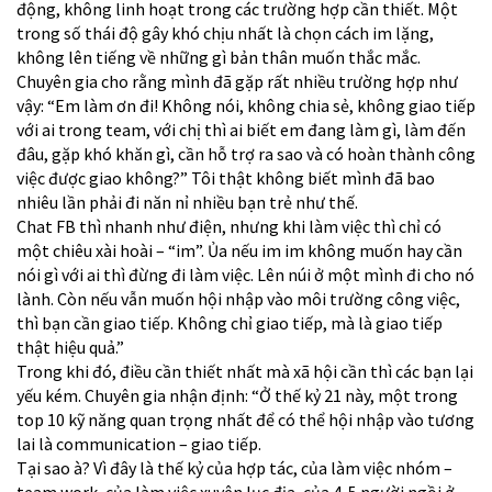
động, không linh hoạt trong các trường hợp cần thiết. Một
trong số thái độ gây khó chịu nhất là chọn cách im lặng,
không lên tiếng về những gì bản thân muốn thắc mắc.
Chuyên gia cho rằng mình đã gặp rất nhiều trường hợp như
vậy: “Em làm ơn đi! Không nói, không chia sẻ, không giao tiếp
với ai trong team, với chị thì ai biết em đang làm gì, làm đến
đâu, gặp khó khăn gì, cần hỗ trợ ra sao và có hoàn thành công
việc được giao không?” Tôi thật không biết mình đã bao
nhiêu lần phải đi năn nỉ nhiều bạn trẻ như thế.
Chat FB thì nhanh như điện, nhưng khi làm việc thì chỉ có
một chiêu xài hoài – “im”. Ủa nếu im im không muốn hay cần
nói gì với ai thì đừng đi làm việc. Lên núi ở một mình đi cho nó
lành. Còn nếu vẫn muốn hội nhập vào môi trường công việc,
thì bạn cần giao tiếp. Không chỉ giao tiếp, mà là giao tiếp
thật hiệu quả.”
Trong khi đó, điều cần thiết nhất mà xã hội cần thì các bạn lại
yếu kém. Chuyên gia nhận định: “Ở thế kỷ 21 này, một trong
top 10 kỹ năng quan trọng nhất để có thể hội nhập vào tương
lai là communication – giao tiếp.
Tại sao à? Vì đây là thế kỷ của hợp tác, của làm việc nhóm –