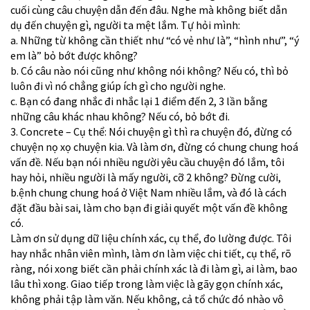
cuối cùng câu chuyện dẫn đến đâu. Nghe mà không biết dẫn
dụ đến chuyện gì, người ta mệt lắm. Tự hỏi mình:
a. Những từ không cần thiết như “có vẻ như là”, “hình như”, “ý
em là” bỏ bớt được không?
b. Có câu nào nói cũng như không nói không? Nếu có, thì bỏ
luôn đi vì nó chẳng giúp ích gì cho người nghe.
c. Bạn có đang nhắc đi nhắc lại 1 điểm đến 2, 3 lần bằng
những câu khác nhau không? Nếu có, bỏ bớt đi.
3. Concrete – Cụ thể: Nói chuyện gì thì ra chuyện đó, đừng có
chuyện nọ xọ chuyện kia. Và làm ơn, đừng có chung chung hoá
vấn đề. Nếu bạn nói nhiều người yêu cầu chuyện đó lắm, tôi
hay hỏi, nhiều người là mấy người, cỡ 2 không? Đừng cười,
b.ệnh chung chung hoá ở Việt Nam nhiều lắm, và đó là cách
đặt đầu bài sai, làm cho bạn đi giải quyết một vấn đề không
có.
Làm ơn sử dụng dữ liệu chính xác, cụ thể, đo lường được. Tôi
hay nhắc nhân viên mình, làm ơn làm việc chi tiết, cụ thể, rõ
ràng, nói xong biết cần phải chính xác là đi làm gì, ai làm, bao
lâu thì xong. Giao tiếp trong làm việc là gãy gọn chính xác,
không phải tập làm văn. Nếu không, cả tổ chức đó nhào vô