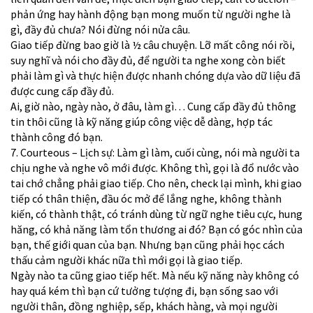
phản ứng hay hành động bạn mong muốn từ người nghe là
gì, đầy đủ chưa? Nói đừng nói nửa câu.
Giao tiếp đừng bao giờ là ½ câu chuyện. Lỡ mất công nói rồi,
suy nghĩ và nói cho đầy đủ, để người ta nghe xong còn biết
phải làm gì và thực hiện được nhanh chóng dựa vào dữ liệu đã
được cung cấp đầy đủ.
Ai, giờ nào, ngày nào, ở đâu, làm gì… Cung cấp đầy đủ thông
tin thôi cũng là kỹ năng giúp công việc dễ dàng, hợp tác
thành công đó bạn.
7. Courteous – Lịch sự: Làm gì làm, cuối cùng, nói mà người ta
chịu nghe và nghe vô mới được. Không thì, gọi là đổ nước vào
tai chớ chẳng phải giao tiếp. Cho nên, check lại mình, khi giao
tiếp có thân thiện, đầu óc mở để lắng nghe, không thành
kiến, có thành thật, có tránh dùng từ ngữ nghe tiêu cực, hung
hăng, có khả năng làm tổn thương ai đó? Bạn có góc nhìn của
bạn, thế giới quan của bạn. Nhưng bạn cũng phải học cách
thấu cảm người khác nữa thì mới gọi là giao tiếp.
Ngày nào ta cũng giao tiếp hết. Mà nếu kỹ năng này không có
hay quá kém thì bạn cứ tưởng tượng đi, bạn sống sao với
người thân, đồng nghiệp, sếp, khách hàng, và mọi người