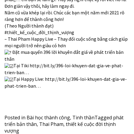
Đơn giản vậy thôi, hãy làm ngay đi.
Năm cũ vừa khép lại rồi. Chúc các bạn một năm mới 2021 rõ
ràng hơn để thành công hơn!
(Theo Người thành đạt)
#thiết_kế_cuộc_đời_thịnh_vượng
– Thai Pham Happy Live – Thay đổi cuộc sống bằng cách giúp
mọi người trở nên giàu có hơn
Đặt mua quyển 396 lời khuyên đắt giá về phát triển bản
thân
Tại Tiki
http://bit.ly/396-loi-khuyen-dat-gia-ve-phat-
trien-ban…
Tại Happy Live:
http://bit.ly/396-loi-khuyen-dat-gia-ve-
phat-trien-ban…
Posted in
Bài học thành công
,
Tinh thần
Tagged
phát
triển bản thân
,
Thai Pham
,
thiết kế cuộc đời thịnh
vượng