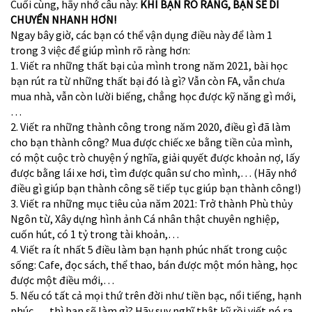
Cuối cùng, hãy nhớ câu này:
KHI BẠN RÕ RÀNG, BẠN SẼ DI
CHUYỂN NHANH HƠN!
Ngay bây giờ, các bạn có thể vận dụng điều này để làm 1
trong 3 việc để giúp mình rõ ràng hơn:
1. Viết ra những thất bại của mình trong năm 2021, bài học
bạn rút ra từ những thất bại đó là gì? Vẫn còn FA, vẫn chưa
mua nhà, vẫn còn lười biếng, chẳng học được kỹ năng gì mới,
…
2. Viết ra những thành công trong năm 2020, điều gì đã làm
cho bạn thành công? Mua được chiếc xe bằng tiền của mình,
có một cuộc trò chuyện ý nghĩa, giải quyết được khoản nợ, lấy
được bằng lái xe hơi, tìm được quân sư cho mình,… (Hãy nhớ
điều gì giúp bạn thành công sẽ tiếp tục giúp bạn thành công!)
3. Viết ra những mục tiêu của năm 2021: Trở thành Phù thủy
Ngôn từ, Xây dựng hình ảnh Cá nhân thật chuyên nghiệp,
cuốn hút, có 1 tỷ trong tài khoản,…
4. Viết ra ít nhất 5 điều làm bạn hạnh phúc nhất trong cuộc
sống: Cafe, đọc sách, thể thao, bán được một món hàng, học
được một điều mới,…
5. Nếu có tất cả mọi thứ trên đời như tiền bạc, nổi tiếng, hạnh
phúc,… thì bạn sẽ làm gì? Hãy suy nghĩ thật kỹ rồi viết nó ra.