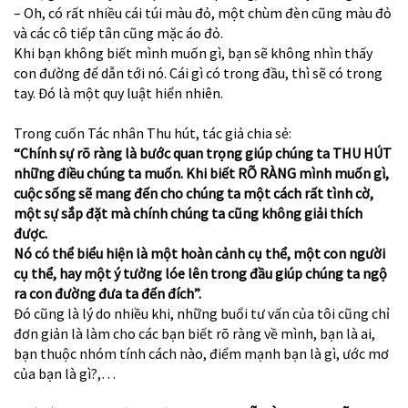
– Oh, có rất nhiều cái túi màu đỏ, một chùm đèn cũng màu đỏ
và các cô tiếp tân cũng mặc áo đỏ.
Khi bạn không biết mình muốn gì, bạn sẽ không nhìn thấy
con đường để dẫn tới nó. Cái gì có trong đầu, thì sẽ có trong
tay. Đó là một quy luật hiển nhiên.
Trong cuốn Tác nhân Thu hút, tác giả chia sẻ:
“Chính sự rõ ràng là bước quan trọng giúp chúng ta THU HÚT
những điều chúng ta muốn. Khi biết RÕ RÀNG mình muốn gì,
cuộc sống sẽ mang đến cho chúng ta một cách rất tình cờ,
một sự sắp đặt mà chính chúng ta cũng không giải thích
được.
Nó có thể biểu hiện là một hoàn cảnh cụ thể, một con người
cụ thể, hay một ý tưởng lóe lên trong đầu giúp chúng ta ngộ
ra con đường đưa ta đến đích”.
Đó cũng là lý do nhiều khi, những buổi tư vấn của tôi cũng chỉ
đơn giản là làm cho các bạn biết rõ ràng về mình, bạn là ai,
bạn thuộc nhóm tính cách nào, điểm mạnh bạn là gì, ước mơ
của bạn là gì?,…