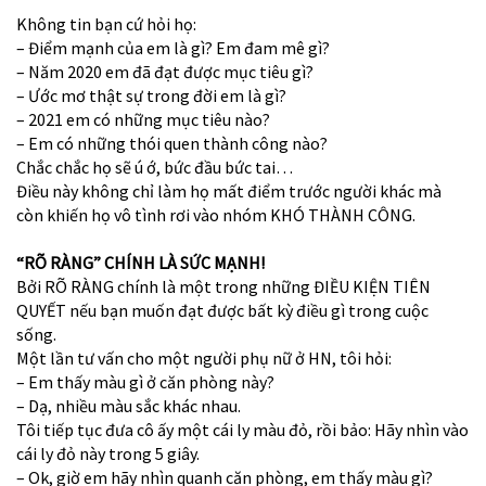
Không tin bạn cứ hỏi họ:
– Điểm mạnh của em là gì? Em đam mê gì?
– Năm 2020 em đã đạt được mục tiêu gì?
– Ước mơ thật sự trong đời em là gì?
– 2021 em có những mục tiêu nào?
– Em có những thói quen thành công nào?
Chắc chắc họ sẽ ú ớ, bức đầu bức tai…
Điều này không chỉ làm họ mất điểm trước người khác mà
còn khiến họ vô tình rơi vào nhóm KHÓ THÀNH CÔNG.
“RÕ RÀNG” CHÍNH LÀ SỨC MẠNH!
Bởi RÕ RÀNG chính là một trong những ĐIỀU KIỆN TIÊN
QUYẾT nếu bạn muốn đạt được bất kỳ điều gì trong cuộc
sống.
Một lần tư vấn cho một người phụ nữ ở HN, tôi hỏi:
– Em thấy màu gì ở căn phòng này?
– Dạ, nhiều màu sắc khác nhau.
Tôi tiếp tục đưa cô ấy một cái ly màu đỏ, rồi bảo: Hãy nhìn vào
cái ly đỏ này trong 5 giây.
– Ok, giờ em hãy nhìn quanh căn phòng, em thấy màu gì?