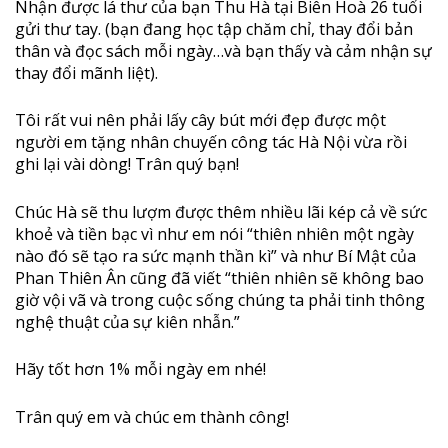
Nhận được lá thư của bạn Thu Hà tại Biên Hoà 26 tuổi
gửi thư tay. (bạn đang học tập chăm chỉ, thay đổi bản
thân và đọc sách mỗi ngày…và bạn thấy và cảm nhận sự
thay đổi mãnh liệt).
Tôi rất vui nên phải lấy cây bút mới đẹp được một
người em tặng nhân chuyến công tác Hà Nội vừa rồi
ghi lại vài dòng! Trân quý bạn!
Chúc Hà sẽ thu lượm được thêm nhiều lãi kép cả về sức
khoẻ và tiền bạc vì như em nói “thiên nhiên một ngày
nào đó sẽ tạo ra sức mạnh thần kì” và như Bí Mật của
Pha
n Thiên Ân cũng đã viết “thiên nhiên sẽ không bao
giờ vội vã và trong cuộc sống chúng ta phải tinh thông
nghệ thuật của sự kiên nhẫn.”
Hãy tốt hơn 1% mỗi ngày em nhé!
Trân quý em và chúc em thành công!