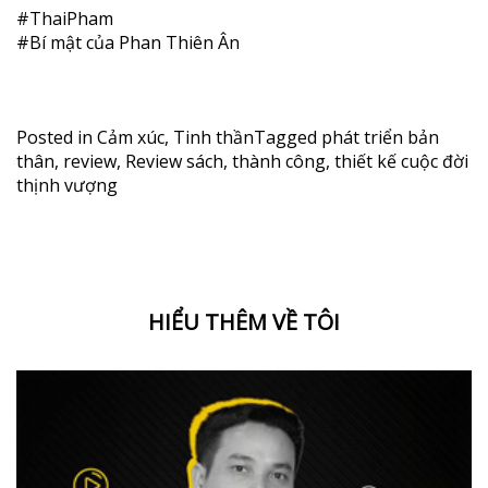
#
ThaiPham
#
Bí
mật của Phan Thiên Ân
Posted in
Cảm xúc
,
Tinh thần
Tagged
phát triển bản
thân
,
review
,
Review sách
,
thành công
,
thiết kế cuộc đời
thịnh vượng
HIỂU THÊM VỀ TÔI