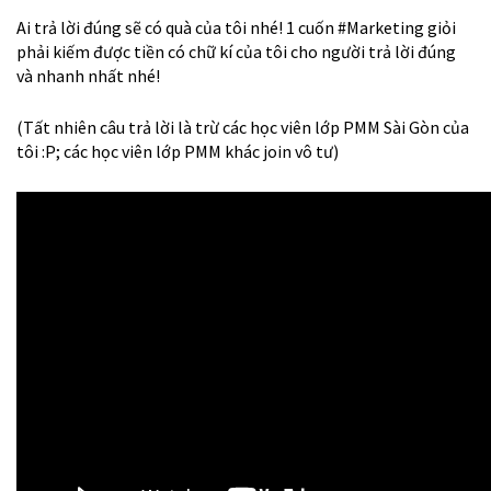
Ai trả lời đúng sẽ có quà của tôi nhé! 1 cuốn #Marketing giỏi
phải kiếm được tiền có chữ kí của tôi cho người trả lời đúng
và nhanh nhất nhé!
(Tất nhiên câu trả lời là trừ các học viên lớp PMM Sài Gòn của
tôi :P; các học viên lớp PMM khác join vô tư)