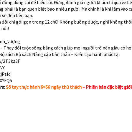
 đừng dùng tai để hiểu tôi. Đừng đánh giá người khác chỉ qua vẻ bề
ông phải là bạn quen biết bao nhiêu người. Mà chính là khi lâm vào 
i sẽ đến bên bạn.
a đời chỉ gói gọn trong 12 chữ: Không buông được, nghĩ không thô
 nổi!
ịnh_vượng
– Thay đổi cuộc sống bằng cách giúp mọi người trở nên giàu có hơ
Bộ sách Bộ sách Nâng cập bản thân – Kiến tạo hạnh phúc tại:
ly/2T3kz3F
VVY
cjPsId
yXYFQ5
âm:
Sổ tay thực hành 6×66 ngày thử thách
– Phiên bản đặc biệt giớ