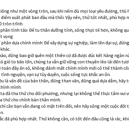
giống như một vòng tròn, sau khi nếm đủ mọi loại yêu đương, thù h
 điểm xuất phát ban đầu mà thôi. Vậy nên, thứ tốt nhất, phù hợp n
 tròn trĩnh.
 phần tỉnh táo: Để tu thân dưỡng tính, sống thực tế hơn, không q
t vọng
 phần dựa chính mình: Để xây dựng sự nghiệp, làm lên đại sự, đừn
 khác.
 nào, đừng bao giờ quên một thiên cơ đã được đúc kết hàng ngàn n
có gió to bão lớn, chúng ta vẫn giữ vững con thuyền lèo lái đến tươ
i toán đầy ẩn số, không đánh mất chính mình mới có thể thành cô
tình nguyện, vạn sự tùy duyên, cuộc sống tực khắc an ổn.
đều là vấn đề của bản thân, đừng than vãn, đừng quá dựa dẫm, hãy 
chính mình.
g ta đã tha thứ cho đối phương, nhưng lại không thể thực tâm vui v
ha thứ cho chính bản thân mình.
g chỉ cần bạn vẫn đang có mặt trên đời, nên hãy sống một cuộc đời 
n.
ắc đã phù hợp nhất. Thứ không cần, có tốt đến đâu cũng là rác, kh