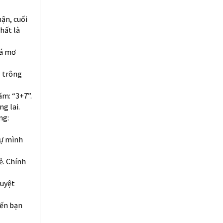
ận, cuối
hất là
uá mơ
g trông
ăm: “3+7”.
ng lai.
ng:
tự mình
ẻ. Chính
tuyệt
iến bạn