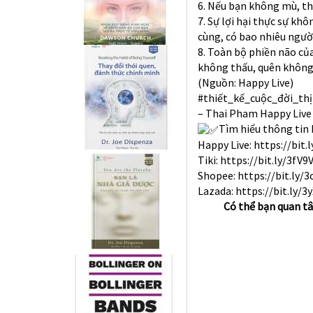
6. Nếu bạn không mù, thì
7. Sự lợi hại thực sự kh
cùng, có bao nhiêu ngườ
8. Toàn bộ phiền não củ
không thấu, quên không
(Nguồn: Happy Live)
#thiết_kế_cuộc_đời_th
– Thai Pham Happy Live 
Tìm hiểu thông tin 
Happy Live:
https://bit.
Tiki:
https://bit.ly/3fV9
Shopee:
https://bit.ly/3
Lazada:
https://bit.ly/3
Có thể bạn quan t