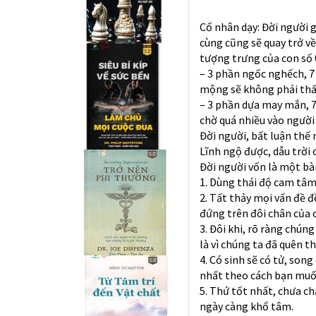
Cổ nhân dạy: Đời người 
cùng cũng sẽ quay trở về
tượng trưng của con số 0
– 3 phần ngốc nghếch, 7
mộng sẽ không phải thấ
– 3 phần dựa may mắn, 7
chờ quá nhiều vào người
Đời người, bất luận thế
Lĩnh ngộ được, dẫu trời 
Đời người vốn là một bà
1. Dùng thái độ cam tâm 
2. Tất thảy mọi vấn đề 
đứng trên đôi chân của 
3. Đôi khi, rõ ràng chún
là vì chúng ta đã quên t
4. Có sinh sẽ có tử, son
nhất theo cách bạn muố
5. Thứ tốt nhất, chưa ch
ngày càng khổ tâm.