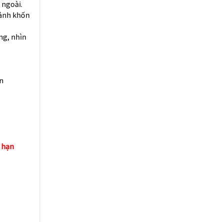
 ngoài.
cảnh khốn
ng, nhìn
n
i hạn