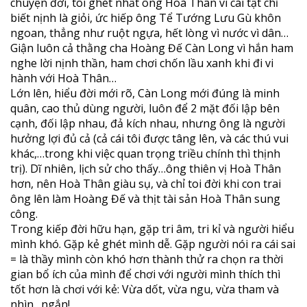
chuyện đời, tôi ghét nhất ông Hoà Thân vì cái tật chỉ
biết nịnh là giỏi, ức hiếp ông Tể Tướng Lưu Gù khôn
ngoan, thẳng như ruột ngựa, hết lòng vì nước vì dân…
Giận luôn cả thằng cha Hoàng Đế Càn Long vì hắn ham
nghe lời nịnh thần, ham chơi chốn lầu xanh khi đi vi
hành với Hoà Thân…
Lớn lên, hiểu đời mới rõ, Càn Long mới đúng là minh
quân, cao thủ dùng người, luôn để 2 mặt đối lập bên
cạnh, đối lập nhau, đả kích nhau, nhưng ông là người
hưởng lợi đủ cả (cả cái tôi được tâng lên, và các thú vui
khác,…trong khi việc quan trọng triều chính thì thịnh
trị). Dĩ nhiên, lịch sử cho thấy…ông thiên vị Hoà Thân
hơn, nên Hoà Thân giàu sụ, và chỉ toi đời khi con trai
ông lên làm Hoàng Đế và thịt tài sản Hoà Thân sung
công.
Trong kiếp đời hữu hạn, gặp tri âm, tri kỉ và người hiểu
mình khó. Gặp kẻ ghét mình dễ. Gặp người nói ra cái sai
= là thầy mình còn khó hơn thành thử ra chọn ra thời
gian bổ ích của mình để chơi với người mình thích thì
tốt hơn là chơi với kẻ: Vừa dốt, vừa ngu, vừa tham và
nhìn…ngắn!