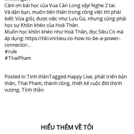
Cám ơn bài học của Vua Càn Long vậy! Nghe 2 tai.
Và dặn bạn, muốn tiến thân trong công việc thì phải
biết: Vừa giỏi, được việc như Lưu Gù, nhưng cũng phải
học sự Khôn khéo của Hoà Thân.
Muốn học khôn khéo như Hoà Thân, đọc Siêu Cò mà
áp dụng:
https://tiki.vn/sieu-co-how-to-be-a-power-
connector…
#rule
#ThaiPham
Posted in
Tinh thần
Tagged
Happy Live
,
phát triển bản
thân
,
Thai Pham
,
thành công
,
thiết kế cuộc đời thịnh
vượng
,
Tinh thần
HIỂU THÊM VỀ TÔI