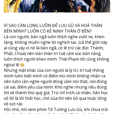
VÌ SAO CÀN LONG LUÔN ĐỂ LƯU GÙ VÀ HOÀ THÂN
BÊN MÌNH? LUÔN CÓ KẺ NỊNH THẦN Ở BÊN?
Là con người, bản ngã luôn thích nghe vuốt ve, khen
tặng, không muốn nghe lời nghịch tai…(cả thế giới này
ai cũng vậy vì nó là bản ngã, có lẽ trừ các đức Thánh,
Phật, Chúa) nên bản thân trí tuệ cảm xúc bản năng
luôn thích người khen mình. Thái Phạm tôi cũng không
ngoại lệ
.
Nhưng mặt khác của con người là lý trí, trí tuệ thông
minh luôn biết mình có điểm mù mình không nhận ra
nên luôn cần nghe người dũng cảm nói thật, nói đúng
cái sai, điểm yếu của mình. Khó nghe nhưng nếu đúng
thì sẽ thành thứ quý giá. Trừ chỉ trích cá nhân, hằn học
vô lối là lối thất học, chó sủa thì nên bỏ qua hoặc tống
vô sọt rác.
Hồi nhỏ, khi xem phim Tể Tướng Lưu Gù, khi chưa trải