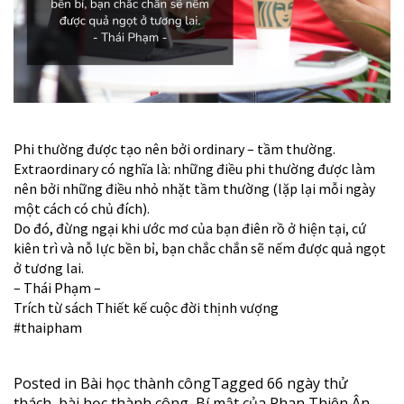
Phi thường được tạo nên bởi ordinary – tầm thường.
Extraordinary có nghĩa là: những điều phi thường được làm
nên bởi những điều nhỏ nhặt tầm thường (lặp lại mỗi ngày
một cách có chủ đích).
Do đó, đừng ngại khi ước mơ của bạn điên rồ ở hiện tại, cứ
kiên trì và nỗ lực bền bỉ, bạn chắc chắn sẽ nếm được quả ngọt
ở tương lai.
– Thái Phạm –
Trích từ sách Thiết kế cuộc đời thịnh vượng
#thaipham
Posted in
Bài học thành công
Tagged
66 ngày thử
thách
,
bài học thành công
,
Bí mật của Phan Thiên Ân
,