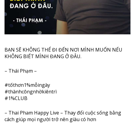
BẠN SẼ KHÔNG THỂ ĐI ĐẾN NƠI MÌNH MUỐN NẾU
KHÔNG BIẾT MÌNH ĐANG Ở ĐÂU.
– Thái Phạm –
#
tốthơn1
%mỗingày
#
thànhcôngnhờkiêntrì
#1%CLUB
– Thai Pham Happy Live – Thay đổi cuộc sống bằng
cách giúp mọi người trở nên giàu có hơn