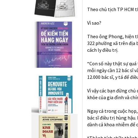
Theo chủ tịch TP HCM th
Vì sao?
Theo ông Phong, hiện th
322 phường xã trên địa 
cách ly điều trị.
“Con số này thật sự quá 
mỗi ngày cần 12 bác sĩ v
12.000 bác sĩ, y tá để đi
Vì vậy các bạn đừng chủ 
khỏe của gia đình và chí
Ngay cả trong cuộc họp,
bác sĩ điều trị hùng hậ
dành cả khoa nhiễm để ch
“Thành tích chữa thành 