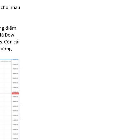
n cho nhau
ăng điểm
 là Dow
s. Còn cái
 tượng.