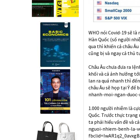
WHO nói Covid-19 sẽ là m
Hàn Quốc (số người nhiễm
qua thì khiến cả châu Âu
cũng bị và ngay cả thủ 
Châu Âu chưa đưa ra lệnh
khối và cả ảnh hưởng tớ
lan ra quá nhanh thì đế
châu Âu sẽ họp tại Ý để b
nhanh-moi-ngan-duoc-m
1.000 người nhiễm là cực
Quốc. Trước thực trạng 
ta phải hiểu vấn đề và c
nguoi-nhiem-benh-la-v
fbclid=IwAR1q2_0avxg