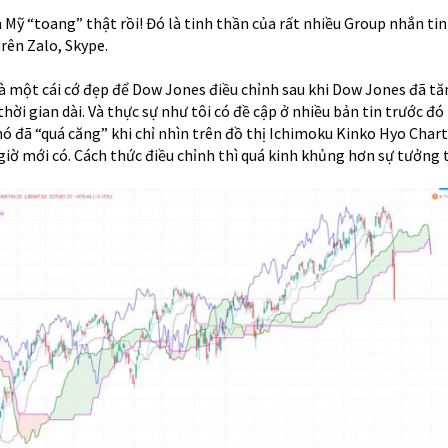
Mỹ “toang” thật rồi! Đó là tinh thần của rất nhiều Group nhắn ti
rên Zalo, Skype.
 là một cái cớ đẹp để Dow Jones điều chỉnh sau khi Dow Jones đã t
ời gian dài. Và thực sự như tôi có đề cập ở nhiều bản tin trước đó
nó đã “quá căng” khi chỉ nhìn trên đồ thị Ichimoku Kinko Hyo Chart
 giờ mới có. Cách thức điều chỉnh thì quá kinh khủng hơn sự tưởng