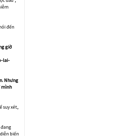
nhiễm
nói đến
ng giờ
-lai-
ăn. Nhưng
ứ mình
ể suy xét,
u đang
diễn biến