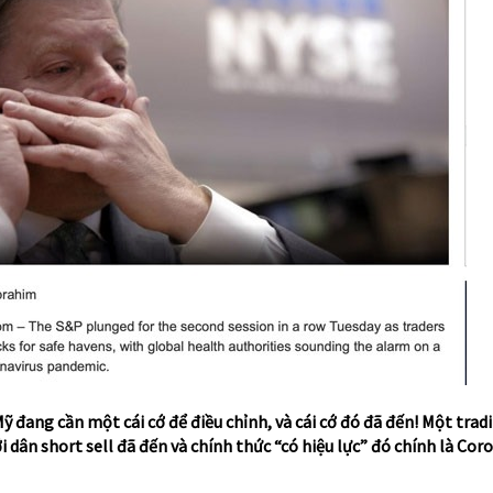
Mỹ đang cần một cái cớ để điều chỉnh, và cái cớ đó đã đến! Một trad
i dân short sell đã đến và chính thức “có hiệu lực” đó chính là Coro