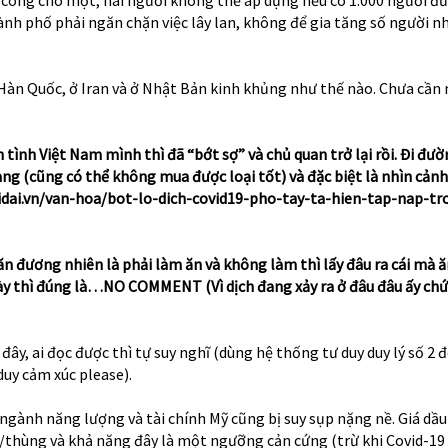
ành phố phải ngăn chặn việc lây lan, không để gia tăng số người 
 Hàn Quốc, ở Iran và ở Nhật Bản kinh khủng như thế nào. Chưa cần 
 tình Việt Nam mình thì đã “bớt sợ” và chủ quan trở lại rồi. Đi đườ
ng (cũng có thể không mua được loại tốt) và đặc biệt là nhìn cảnh
idai.vn/van-hoa/bot-lo-dich-covid19-pho-tay-ta-hien-tap-nap-tro
ăn đương nhiên là phải làm ăn và không làm thì lấy đâu ra cái mà 
này thì đúng là…NO COMMENT (Vì dịch đang xảy ra ở đâu đâu ấy ch
 đây, ai đọc được thì tự suy nghĩ (dùng hệ thống tư duy duy lý số 2 đ
uy cảm xúc please).
ngành năng lượng và tài chính Mỹ cũng bị suy sụp nặng nề. Giá dầ
a/thùng và khả năng đây là một ngưỡng cản cứng (trừ khi Covid-19 