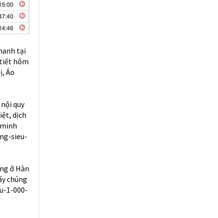
hanh tại
 tiết hôm
ị, Áo
 nội quy
ệt, dịch
n minh
ng-sieu-
ạng ở Hàn
ấy chúng
u-1-000-