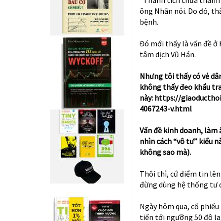
ông Nhân nói. Do đó, th
bệnh.
Đó mới thấy là vấn đề ở
tâm dịch Vũ Hán.
Nhưng tôi thấy có vẻ dân
không thấy đeo khẩu tra
này:
https://giaoductho
4067243-v.html
Vấn đề kinh doanh, làm 
nhìn cách “vô tư” kiểu 
không sao mà).
Thôi thì, cứ điểm tin lên
đừng dùng hệ thống tư d
Ngày hôm qua, cổ phiếu 
tiến tới ngưỡng 50 đô l