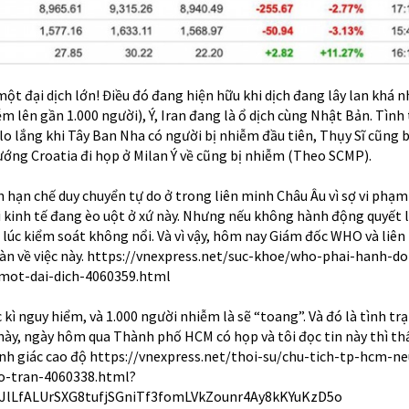
ột đại dịch lớn! Điều đó đang hiện hữu khi dịch đang lây lan khá n
 lên gần 1.000 người), Ý, Iran đang là ổ dịch cùng Nhật Bản. Tình
 lo lắng khi Tây Ban Nha có người bị nhiễm đầu tiên, Thụy Sĩ cũng b
tướng Croatia đi họp ở Milan Ý về cũng bị nhiễm (Theo SCMP).
 hạn chế duy chuyển tự do ở trong liên minh Châu Âu vì sợ vi phạm
i kinh tế đang èo uột ở xứ này. Nhưng nếu không hành động quyết li
n lúc kiểm soát không nổi. Và vì vậy, hôm nay Giám đốc WHO và liê
àn về việc này.
https://vnexpress.net/suc-khoe/who-phai-hanh-do
ot-dai-dich-4060359.html
 kì nguy hiểm, và 1.000 người nhiễm là sẽ “toang”. Và đó là tình tr
này, ngày hôm qua Thành phố HCM có họp và tôi đọc tin này thì th
ảnh giác cao độ
https://vnexpress.net/thoi-su/chu-tich-tp-hcm-ne
o-tran-4060338.html?
BJlLfALUrSXG8tufjSGniTf3fomLVkZounr4Ay8kKYuKzD5o