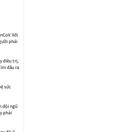
nCoV. Với
gười phải
 điều trị,
tìm đâu ra
vệ sức
n đội ngũ
y phải
ợc đâu”,