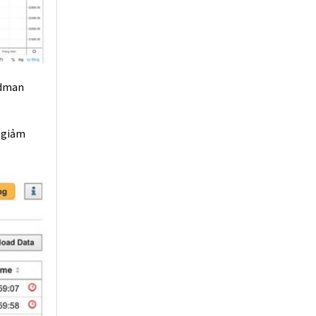
ldman
 giảm