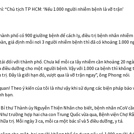
ì: “Chủ tịch TP HCM: ‘Nếu 1.000 người nhiễm bệnh là vỡ trận’
ành phố có 900 giường bệnh để cách ly, điều trị bệnh nhân nhiễm 
bàn, giả định mỗi nơi 3 người nhiễm bệnh thì đã có khoảng 1.000 n
tải đối với thành phố. Chưa kể mỗi ca lây nhiễm cần khoảng 20 ngày
à điều dưỡng cho một người bệnh. Vậy với 1.000 ca bệnh thì không 
ều trị. Đây là giới hạn đỏ, vượt qua là vỡ trận ngay”, ông Phong nói.
quan! Theo ý kiến của tôi là như vậy khi sử dụng các biện pháp bảo 
nh bạn.
 Bí thư Thành ủy Nguyễn Thiện Nhân cho biết, bệnh nhân nCoV cầ
u. Như trường hợp
hai cha con Trung Quốc
vừa qua, Bệnh viện Chợ Rẫ
ữa trị. Mỗi ngày 3 ca, mỗi ca một bác sĩ và 5 điều dưỡng, y tá.
công cho một, hai người không thể áp dụng nếu có 1.000 người đư