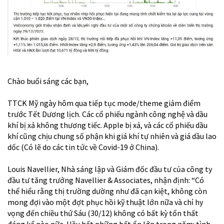
Chào buổi sáng các bạn,
TTCK Mỹ ngày hôm qua tiếp tục mode/theme giảm điểm
trước Tết Dương lịch. Các cổ phiếu ngành công nghệ và dầu
khí bị xả không thương tiếc. Apple bị xả, và các cổ phiếu dầu
khí cũng chịu chung số phận khi giá khí tự nhiên và giá dầu lao
dốc (Có lẽ do các tin tức về Covid-19 ở China).
Louis Navellier, Nhà sáng lập và Giám đốc đầu tư của công ty
đầu tư tăng trưởng Navellier & Associates, nhận định: “Có
thể hiểu rằng thị trường dường như đã cạn kiệt, không còn
mong đợi vào một đợt phục hồi kỹ thuật lớn nữa và chỉ hy
vọng đến chiều thứ Sáu (30/12) không có bất kỳ tổn thất
đáng kể nào nữa. Hầu hết những bất ổn lớn trong năm: tình