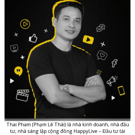
Thai Pham (Phạm Lê Thái) là nhà kinh doanh, nhà đầu
tư, nhà sáng lập cộng đồng HappyLive – Đầu tư tài