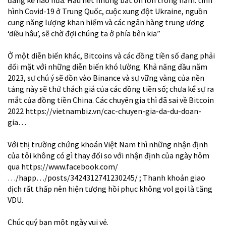
hình Covid-19 ở Trung Quốc, cuộc xung đột Ukraine, nguồn
cung năng lượng khan hiếm và các ngân hàng trung ương
‘diều hâu’, sẽ chờ đợi chúng ta ở phía bên kia”
Ở một diễn biến khác, Bitcoins và các đồng tiền số đang phải
đối mặt với những diễn biến khó lường. Khả năng đầu năm
2023, sự chú ý sẽ dồn vào Binance và sự vững vàng của nền
tảng này sẽ thử thách giá của các đồng tiền số; chưa kể sự ra
mắt của đồng tiền China. Các chuyên gia thì đã sai về Bitcoin
2022
https://vietnambiz.vn/cac-chuyen-gia-da-du-doan-
gia…
Với thị trường chứng khoán Việt Nam thì những nhận định
của tôi không có gì thay đổi so với nhận định của ngày hôm
qua
https://www.facebook.com/
…/happ…/posts/3424312741230245/
; Thanh khoản giao
dịch rất thấp nên hiện tượng hồi phục không vol gọi là tăng
VDU.
Chúc quý bạn một ngày vui vẻ.