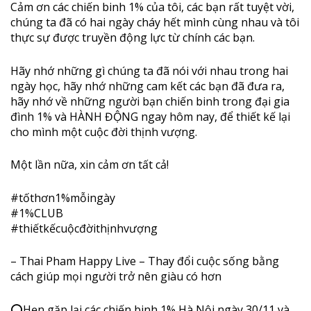
Cảm ơn các chiến binh 1% của tôi, các bạn rất tuyệt vời,
chúng ta đã có hai ngày cháy hết mình cùng nhau và tôi
thực sự được truyền động lực từ chính các bạn.
Hãy nhớ những gì chúng ta đã nói với nhau trong hai
ngày học, hãy nhớ những cam kết các bạn đã đưa ra,
hãy nhớ về những người bạn chiến binh trong đại gia
đình 1% và HÀNH ĐỘNG ngay hôm nay, để thiết kế lại
cho mình một cuộc đời thịnh vượng.
Một lần nữa, xin cảm ơn tất cả!
#
tốthơn1
%mỗingày
#1%CLUB
#
thiếtkếcuộcđờithịnhvượng
– Thai Pham Happy Live – Thay đổi cuộc sống bằng
cách giúp mọi người trở nên giàu có hơn
⭕
Hẹn gặp lại các chiến binh 1% Hà Nội ngày 30/11 và