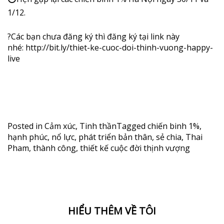
1/12.
?
Các bạn chưa đăng ký thì đăng ký tại link này
nhé:
http://bit.ly/thiet-ke-cuoc-doi-thinh-vuong-happy-
live
Posted in
Cảm xúc
,
Tinh thần
Tagged
chiến binh 1%
,
hạnh phúc
,
nổ lực
,
phát triển bản thân
,
sẻ chia
,
Thai
Pham
,
thành công
,
thiết kế cuộc đời thịnh vượng
HIỂU THÊM VỀ TÔI