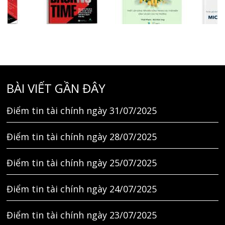
BÀI VIẾT GẦN ĐÂY
Điểm tin tài chính ngày 31/07/2025
Điểm tin tài chính ngày 28/07/2025
Điểm tin tài chính ngày 25/07/2025
Điểm tin tài chính ngày 24/07/2025
Điểm tin tài chính ngày 23/07/2025