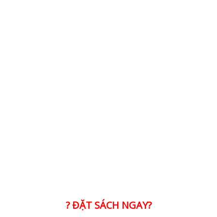
?
ĐẶT SÁCH NGAY
?