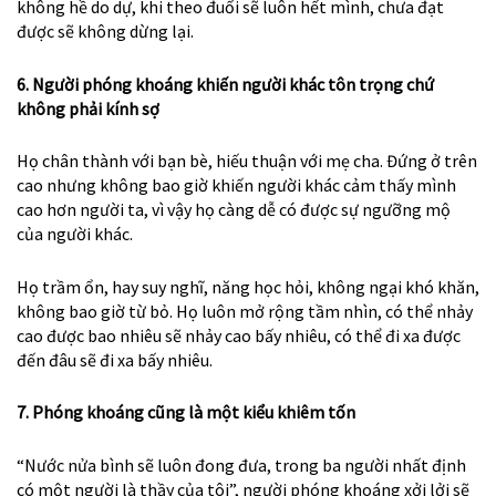
không hề do dự, khi theo đuổi sẽ luôn hết mình, chưa đạt
được sẽ không dừng lại.
6. Người phóng khoáng khiến người khác tôn trọng chứ
không phải kính sợ
Họ chân thành với bạn bè, hiếu thuận với mẹ cha. Đứng ở trên
cao nhưng không bao giờ khiến người khác cảm thấy mình
cao hơn người ta, vì vậy họ càng dễ có được sự ngưỡng mộ
của người khác.
Họ trầm ổn, hay suy nghĩ, năng học hỏi, không ngại khó khăn,
không bao giờ từ bỏ. Họ luôn mở rộng tầm nhìn, có thể nhảy
cao được bao nhiêu sẽ nhảy cao bấy nhiêu, có thể đi xa được
đến đâu sẽ đi xa bấy nhiêu.
7. Phóng khoáng cũng là một kiểu khiêm tốn
“Nước nửa bình sẽ luôn đong đưa, trong ba người nhất định
có một người là thầy của tôi”, người phóng khoáng xởi lởi sẽ