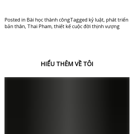
Posted in
Bài học thành công
Tagged
kỷ luật
,
phát triển
bản thân
,
Thai Pham
,
thiết kế cuộc đời thịnh vượng
HIỂU THÊM VỀ TÔI