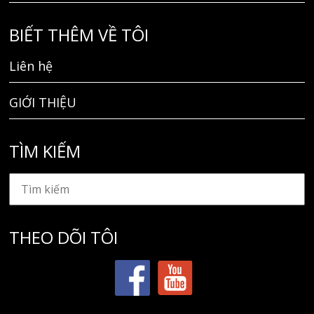
BIẾT THÊM VỀ TÔI
Liên hệ
GIỚI THIỆU
TÌM KIẾM
THEO DÕI TÔI