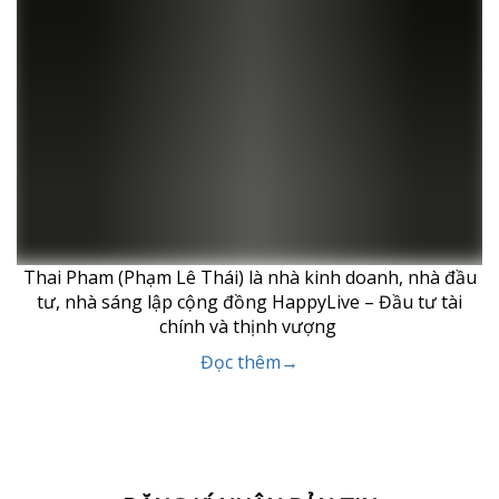
Thai Pham (Phạm Lê Thái) là nhà kinh doanh, nhà đầu
tư, nhà sáng lập cộng đồng HappyLive – Đầu tư tài
chính và thịnh vượng
Đọc thêm→