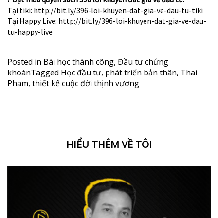
Tại tiki:
http://bit.ly/396-loi-khuyen-dat-gia-ve-dau-tu-tik
i
Tại Happy Live
:
http://bit.ly/396-loi-khuyen-dat-gia-ve-dau-
tu-happy-li
ve
Posted in
Bài học thành công
,
Đầu tư chứng
khoán
Tagged
Học đầu tư
,
phát triển bản thân
,
Thai
Pham
,
thiết kế cuộc đời thịnh vượng
HIỂU THÊM VỀ TÔI