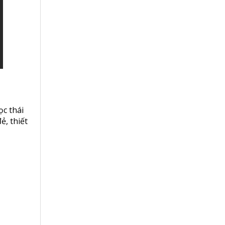
c thái
đẻ
,
thiết