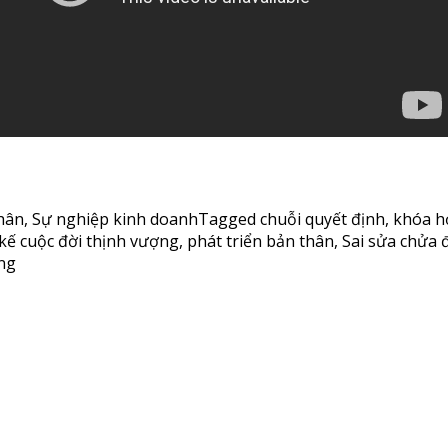
hân
,
Sự nghiệp kinh doanh
Tagged
chuỗi quyết định
,
khóa họ
 kế cuộc đời thịnh vượng
,
phát triển bản thân
,
Sai sửa chửa 
ợng