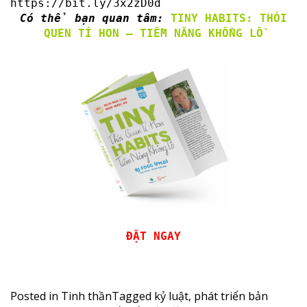
https://bit.ly/3x2zD0d
Có thể bạn quan tâm:
TINY HABITS: THÓI
QUEN TÍ HON – TIỀM NĂNG KHỔNG LỒ
ĐẶT NGAY
Posted in
Tinh thần
Tagged
kỷ luật
,
phát triển bản