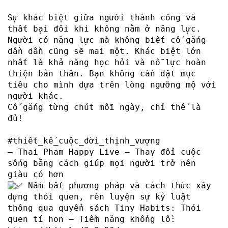
Sự khác biệt giữa người thành công và
thất bại đôi khi không nằm ở năng lực.
Người có năng lực mà không biết cố gắng
dần dần cũng sẽ mai một. Khác biệt lớn
nhất là khả năng học hỏi và nỗ lực hoàn
thiện bản thân. Bạn không cần đặt mục
tiêu cho mình dựa trên lòng ngưỡng mộ với
người khác.
Cố gắng từng chút mỗi ngày, chỉ thế là
đủ!
#thiết_kế_cuộc_đời_thịnh_vượng
– Thai Pham Happy Live – Thay đổi cuộc
sống bằng cách giúp mọi người trở nên
giàu có hơn
Nắm bắt phương pháp và cách thức xây
dựng thói quen, rèn luyện sự kỷ luật
thông qua quyển sách Tiny Habits: Thói
quen tí hon – Tiềm năng khổng lồ: