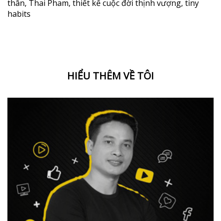
thân
,
Thai Pham
,
thiết kế cuộc đời thịnh vượng
,
tiny
habits
HIỂU THÊM VỀ TÔI