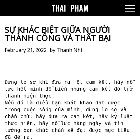
SỰ KHÁC BIỆT GIỮA NGƯỜI
THÀNH CÔNG VÀ THẤT BẠI
February 21, 2022
by
Thanh Nhi
Đừng lo sợ khi đưa ra một cam kết, hãy nỗ
lực hết mình để biến những cam kết đó trở
thành hiện thực.
Nếu đó là điều bạn khát khao đạt được
trong cuộc sống của mình, đừng lo sợ và
chần chừ: hãy đưa ra cam kết, hãy kỷ luật
thực hiện, hãy nỗ lực hàng ngày và tin
tưởng bạn chắc chắn sẽ đạt được mục tiêu
đã đề ra.