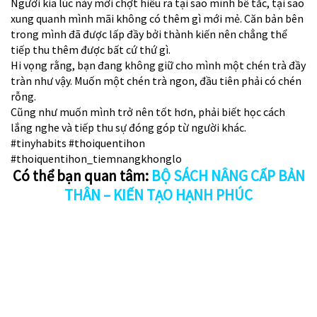
Người kia lúc này mới chợt hiểu ra tại sao mình bế tắc, tại sao
xung quanh mình mãi không có thêm gì mới mẻ. Căn bản bên
trong mình đã được lấp đầy bởi thành kiến nên chẳng thể
tiếp thu thêm được bất cứ thứ gì.
Hi vọng rằng, bạn đang không giữ cho mình một chén trà đầy
tràn như vậy. Muốn một chén trà ngon, đầu tiên phải có chén
rỗng.
Cũng như muốn mình trở nên tốt hơn, phải biết học cách
lắng nghe và tiếp thu sự đóng góp từ người khác.
#tinyhabits
#thoiquentihon
#thoiquentihon_tiemnangkhonglo
Có thể bạn quan tâm:
BỘ SÁCH NÂNG CẤP BẢN
THÂN – KIẾN TẠO HẠNH PHÚC