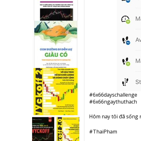
#
6x66dayschallenge
#
6x66ngaythuthach
Hôm nay tôi đã sống n
#
ThaiPham