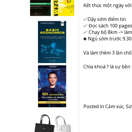
Kết thúc một ngày với
✅
Dậy sớm điểm tin
✅
Đọc sách 100 page
✅
Chạy bộ 8km -> là
♣️
Ngủ sớm trước 9.30
Và làm thêm 3 lần ch
Chìa khoá
?
là sự bền 
Posted in
Cảm xúc
,
Sứ