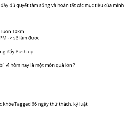
 đầy đủ quyết tâm sống và hoàn tất các mục tiêu của mình
s
m luôn 10km
PM -> sẽ làm được
ống đẩy Push up
bỉ, vì hôm nay là một món quà lớn
?
c khỏe
Tagged
66 ngày thử thách
,
kỷ luật