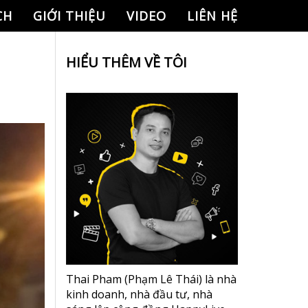
CH
GIỚI THIỆU
VIDEO
LIÊN HỆ
HIỂU THÊM VỀ TÔI
Thai Pham (Phạm Lê Thái) là nhà
kinh doanh, nhà đầu tư, nhà