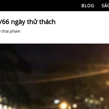
BLOG
SÁ
/66 ngày thử thách
y
thai pham