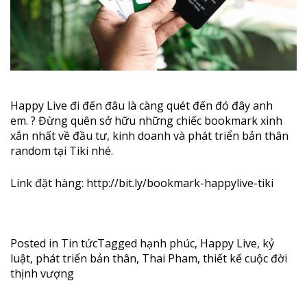
Happy Live đi đến đâu là càng quét đến đó đây anh
em.
?
Đừng quên sở hữu những chiếc bookmark xinh
xắn nhất về đầu tư, kinh doanh và phát triển bản thân
random tại Tiki nhé.
Link đặt hàng:
http://bit.ly/bookmark-happylive-tiki
Posted in
Tin tức
Tagged
hạnh phúc
,
Happy Live
,
kỷ
luật
,
phát triển bản thân
,
Thai Pham
,
thiết kế cuộc đời
thịnh vượng